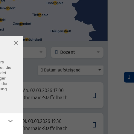
×
Ort
Dozent
rs
ei, die
Datum aufsteigend
ndet
ger
 die
dung
Mo. 02.03.2026 17:00
Oberhaid-Staffelbach
Di. 03.03.2026 19:30
Oberhaid-Staffelbach