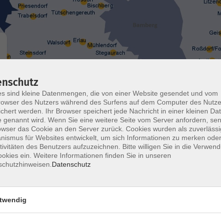
enschutz
Wochentage
Tageszeit
s sind kleine Datenmengen, die von einer Website gesendet und vom
owser des Nutzers während des Surfens auf dem Computer des Nutze
chert werden. Ihr Browser speichert jede Nachricht in einer kleinen Dat
nur buchbare
nur beginnende
 genannt wird. Wenn Sie eine weitere Seite vom Server anfordern, se
owser das Cookie an den Server zurück. Cookies wurden als zuverlässi
ismus für Websites entwickelt, um sich Informationen zu merken oder
tivitäten des Benutzers aufzuzeichnen. Bitte willigen Sie in die Verwen
Yoga
okies ein. Weitere Informationen finden Sie in unseren
- ausgebucht - Hatha-Yoga für Anfänger*innen und
schutzhinweisen.
Datenschutz
Wiedereinsteiger*innen
twendig
Gymnastik für Frauen