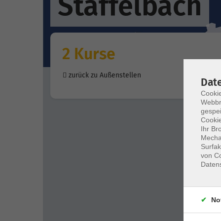
Staffelbach
2 Kurse
zurück zu Außenstellen
Dat
Cookie
Webbr
gespei
Cookie
Ihr Br
Mechan
Surfak
von Co
Daten
No