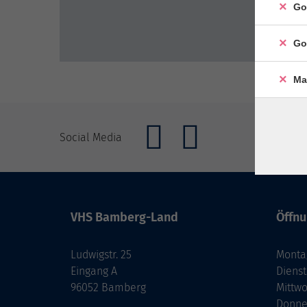
Go
Go
Ma
Social Media
VHS Bamberg-Land
Öffnu
Ludwigstr. 25
Monta
Eingang A
Diens
96052 Bamberg
Mittw
Donne