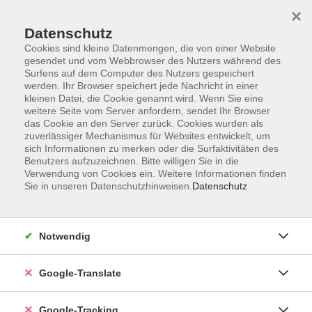
×
Datenschutz
Cookies sind kleine Datenmengen, die von einer Website
gesendet und vom Webbrowser des Nutzers während des
Surfens auf dem Computer des Nutzers gespeichert
Skip to main content
You are here:
werden. Ihr Browser speichert jede Nachricht in einer
Service
Widerrufsbelehrung
kleinen Datei, die Cookie genannt wird. Wenn Sie eine
weitere Seite vom Server anfordern, sendet Ihr Browser
das Cookie an den Server zurück. Cookies wurden als
zuverlässiger Mechanismus für Websites entwickelt, um
Widerrufsbelehrung
sich Informationen zu merken oder die Surfaktivitäten des
Benutzers aufzuzeichnen. Bitte willigen Sie in die
Verwendung von Cookies ein. Weitere Informationen finden
Widerrufsbelehrung nach dem Fernabsatzgesetz
Sie in unseren Datenschutzhinweisen.
Datenschutz
(betrifft außerhalb unserer Geschäftsräume geschlossene
Verträge und Fernabsatzverträge, bei denen der
Vertragsabschluss mittels Fax, Brief oder Internet zu
Notwendig
Stande kam)
Widerrufsrecht
Google-Translate
Sie haben das Recht, binnen vierzehn Tagen ohne Angabe
von Gründen diesen Vertrag zu widerrufen. Die
Google-Tracking