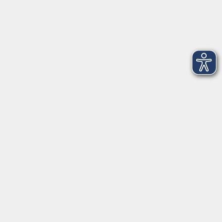
Aktuelles
Kontaktformular
mehr Info
Newsletter-Anmeldung
mehr Info
Hausinfo
mehr Info