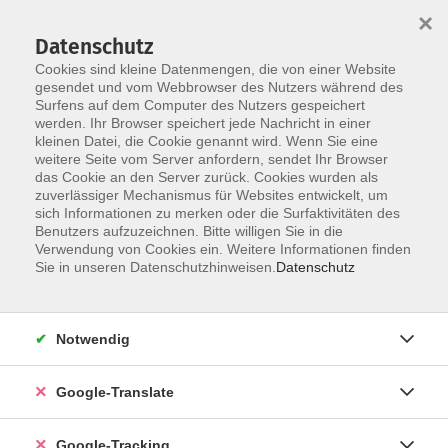
×
Datenschutz
Cookies sind kleine Datenmengen, die von einer Website
gesendet und vom Webbrowser des Nutzers während des
Surfens auf dem Computer des Nutzers gespeichert
Skip to main content
You are here:
werden. Ihr Browser speichert jede Nachricht in einer
Service
kleinen Datei, die Cookie genannt wird. Wenn Sie eine
weitere Seite vom Server anfordern, sendet Ihr Browser
das Cookie an den Server zurück. Cookies wurden als
Service
zuverlässiger Mechanismus für Websites entwickelt, um
sich Informationen zu merken oder die Surfaktivitäten des
Wichtige Infos rund um Ihre VHS
Benutzers aufzuzeichnen. Bitte willigen Sie in die
Verwendung von Cookies ein. Weitere Informationen finden
Sie in unseren Datenschutzhinweisen.
Datenschutz
Erfahren Sie mehr über...
Notwendig
Häufig gestellte Fragen
Google-Translate
Read more
Google-Tracking