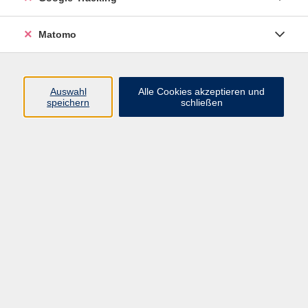
Matomo
AGB
Read more
Auswahl
Alle Cookies akzeptieren und
speichern
schließen
Widerrufsbelehrung
Read more
Online lernen - wie geht
das?
Read more