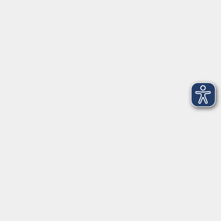
Kontakt
Über Uns
Intern
Aktuelles
Kontaktformular
mehr Info
Newsletter-Anmeldung
mehr Info