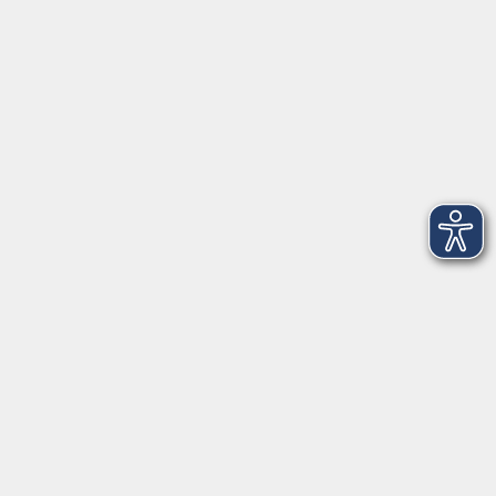
Kontakt
Über Uns
Intern
Aktuelles
Kontaktformular
mehr Info
Newsletter-Anmeldung
mehr Info