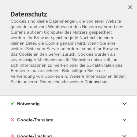
×
Datenschutz
Cookies sind kleine Datenmengen, die von einer Website
gesendet und vom Webbrowser des Nutzers während des
Surfens auf dem Computer des Nutzers gespeichert
Skip to main content
You are here:
werden. Ihr Browser speichert jede Nachricht in einer
Service
Newsletter-Anmeldung
kleinen Datei, die Cookie genannt wird. Wenn Sie eine
weitere Seite vom Server anfordern, sendet Ihr Browser
das Cookie an den Server zurück. Cookies wurden als
Anmeldung zum vhs-Newsletter
zuverlässiger Mechanismus für Websites entwickelt, um
sich Informationen zu merken oder die Surfaktivitäten des
Benutzers aufzuzeichnen. Bitte willigen Sie in die
Verwendung von Cookies ein. Weitere Informationen finden
zum Newsletter anmelden
Sie in unseren Datenschutzhinweisen.
Datenschutz
E-Mail *
Notwendig
Wir werden Ihre E-Mail niemals an Dritte weitergeben.
Wenn wir Sie persönlich ansprechen dürfen, geben Sie
Google-Translate
uns bitte noch ein paar Informationen:
Google-Tracking