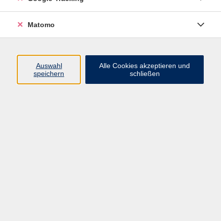
Anrede
Matomo
Vorname
Auswahl
Alle Cookies akzeptieren und
speichern
schließen
Nachname
Mit dem Senden Ihrer Daten erklären Sie sich mit der
Verarbeitung gemäß unseren
Datenschutzbestimmungen einverstanden.
Wie wir Ihre Daten verarbeiten, erfahren Sie in unseren
Datenschutzbestimmungen
.
E-Mail Adresse eintragen