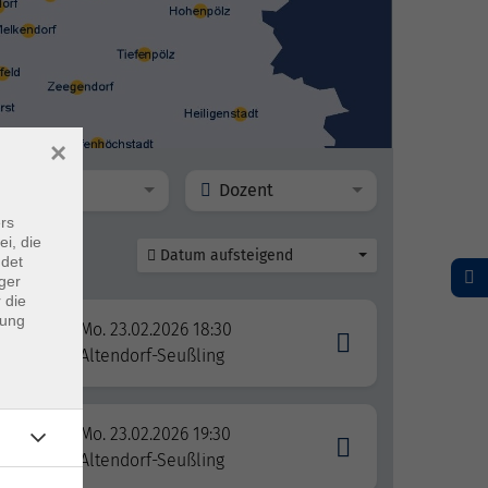
×
Ort
Dozent
rs
ei, die
Datum aufsteigend
ndet
ger
 die
dung
Mo. 23.02.2026 18:30
Altendorf-Seußling
Mo. 23.02.2026 19:30
Altendorf-Seußling