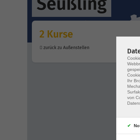
Seußling
2 Kurse
zurück zu Außenstellen
Dat
Cookie
Webbr
gespei
Cookie
Ihr Br
Mechan
Surfak
von Co
Daten
No