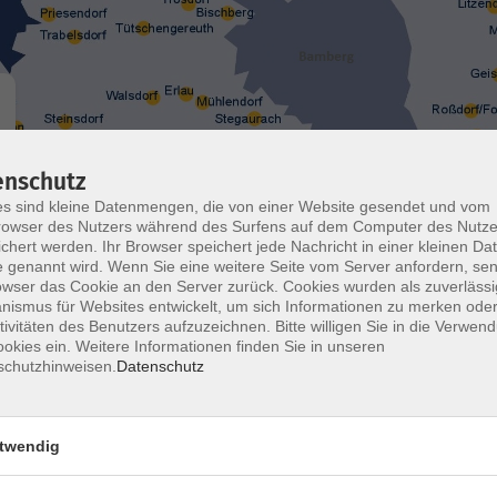
enschutz
Wochentage
Tageszeit
s sind kleine Datenmengen, die von einer Website gesendet und vom
owser des Nutzers während des Surfens auf dem Computer des Nutze
chert werden. Ihr Browser speichert jede Nachricht in einer kleinen Dat
nur buchbare
nur beginnende
 genannt wird. Wenn Sie eine weitere Seite vom Server anfordern, se
owser das Cookie an den Server zurück. Cookies wurden als zuverlässi
ismus für Websites entwickelt, um sich Informationen zu merken oder
tivitäten des Benutzers aufzuzeichnen. Bitte willigen Sie in die Verwen
Yoga
okies ein. Weitere Informationen finden Sie in unseren
Mittelstufe
schutzhinweisen.
Datenschutz
twendig
Bauch, Beine, Po