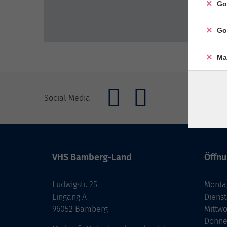
Go
Go
Ma
Social Media
VHS Bamberg-Land
Öffnu
Ludwigstr. 25
Monta
Eingang A
Diens
96052 Bamberg
Mittw
Donne