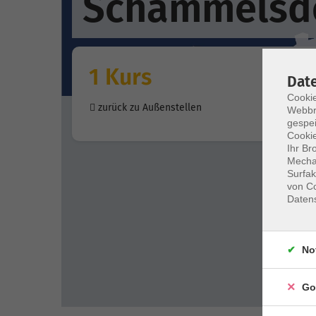
Schammelsd
1 Kurs
Dat
Cookie
zurück zu Außenstellen
Webbr
gespei
Cookie
Ihr Br
Mechan
Surfak
von Co
Daten
No
Go