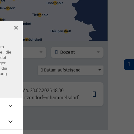
×
rs
Ort
Dozent
ei, die
ndet
ger
 die
Datum aufsteigend
dung
Mo. 23.02.2026 18:30
Litzendorf-Schammelsdorf