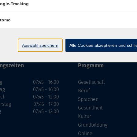
ogle-Tracking
tomo
Impressum
Datenschutzerklärung
AGB
Widerru
Auswahl speichern
Alle Cookies akzeptieren und schl
ngszeiten
Programm
g
07:45 - 16:00
Gesellschaft
tag
07:45 - 16:00
Beruf
och
07:45 - 12:00
Sprachen
rstag
07:45 - 17:00
Gesundheit
g
07:45 - 12:00
Kultur
Grundbildung
Online