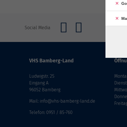
Go
Ma
Social Media
VHS Bamberg-Land
Öffnu
Ludwigstr. 25
Monta
Eingang A
Diens
96052 Bamberg
Mittw
Donne
Mail: info@vhs-bamberg-land.de
Freita
Telefon: 0951 / 85-760