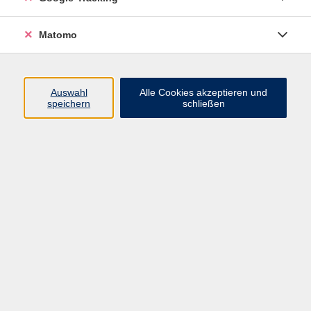
Matomo
Yoga
Do. 26.02.2026 18:00
Strullendorf-Geisfeld
Auswahl
Alle Cookies akzeptieren und
speichern
schließen
Wirbelsäulengymnastik
Mo. 02.03.2026 17:45
Strullendorf-Geisfeld