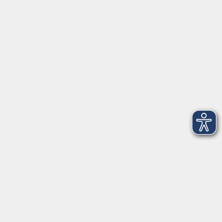
Über Uns
Intern
Aktuelles
Kontaktformular
mehr Info
Newsletter-Anmeldung
mehr Info