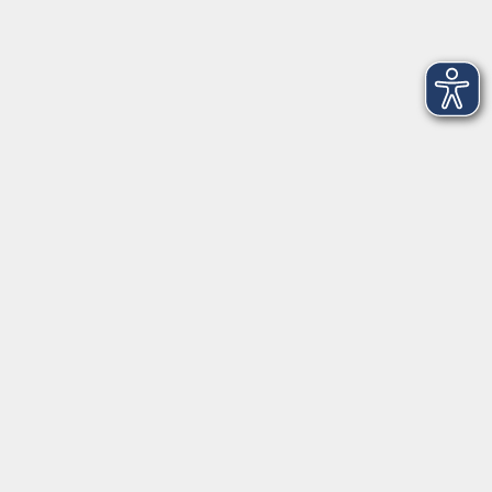
Kontaktformular
mehr Info
Newsletter-Anmeldung
mehr Info
Hausinfo
mehr Info