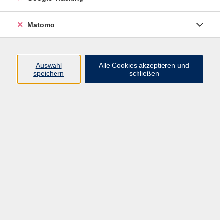
Matomo
Wirbelsäulengymnastik
Do. 29.01.2026 17:30
Baunach-Dorgendorf
Auswahl
Alle Cookies akzeptieren und
speichern
schließen
Ganzkörpertraining
Do. 19.02.2026 19:00
Baunach-Dorgendorf
Wirbelsäulengymnastik
Mi. 25.02.2026 18:00