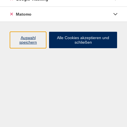
Matomo
Turnzwerge
Mo. 23.02.2026 14:30
Reckendorf
Auswahl
Alle Cookies akzeptieren und
speichern
schließen
Turnzwerge
Mo. 23.02.2026 15:30
Reckendorf
Turnmäuse
Mo. 23.02.2026 16:00