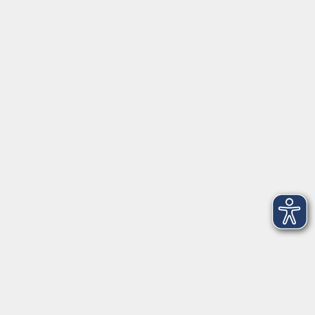
Beruf
Sprachen
Gesundheit
Kultur
Grundbildung
Online
Außenstellen
Inhalte
Startseite
Service
Kontakt
Über Uns
Intern