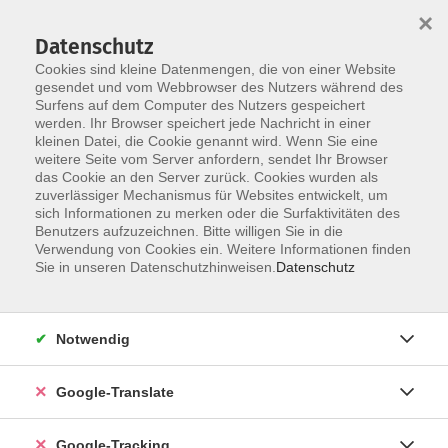
×
Datenschutz
Cookies sind kleine Datenmengen, die von einer Website
gesendet und vom Webbrowser des Nutzers während des
Surfens auf dem Computer des Nutzers gespeichert
Skip to main content
werden. Ihr Browser speichert jede Nachricht in einer
kleinen Datei, die Cookie genannt wird. Wenn Sie eine
weitere Seite vom Server anfordern, sendet Ihr Browser
das Cookie an den Server zurück. Cookies wurden als
Gymnastik für Eltern/Kind
zuverlässiger Mechanismus für Websites entwickelt, um
sich Informationen zu merken oder die Surfaktivitäten des
Benutzers aufzuzeichnen. Bitte willigen Sie in die
Verwendung von Cookies ein. Weitere Informationen finden
Sie in unseren Datenschutzhinweisen.
Datenschutz
15 Kurse
Notwendig
zurück zu Bewegung / Gymnastik / Fitness
Google-Translate
Ergebnisse filtern
Google-Tracking