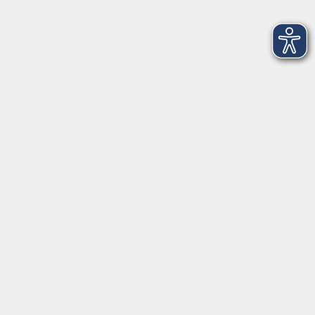
Faszien-Fitness
Do. 26.02.2026 18:30
Scheßlitz
Line Dance
Do. 26.02.2026 18:30
Gundelsheim
Pilates und Faszientraining
Do. 26.02.2026 18:30