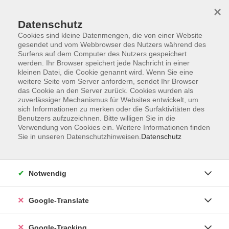
×
Datenschutz
Cookies sind kleine Datenmengen, die von einer Website
gesendet und vom Webbrowser des Nutzers während des
Surfens auf dem Computer des Nutzers gespeichert
Skip to main content
werden. Ihr Browser speichert jede Nachricht in einer
kleinen Datei, die Cookie genannt wird. Wenn Sie eine
weitere Seite vom Server anfordern, sendet Ihr Browser
das Cookie an den Server zurück. Cookies wurden als
Programm
zuverlässiger Mechanismus für Websites entwickelt, um
sich Informationen zu merken oder die Surfaktivitäten des
Benutzers aufzuzeichnen. Bitte willigen Sie in die
Verwendung von Cookies ein. Weitere Informationen finden
Sie in unseren Datenschutzhinweisen.
Datenschutz
415 Kurse
Notwendig
Hier unser kompletter Programmüberblick
Google-Translate
Kurse nach Themen
Google-Tracking
Online-Programm
4