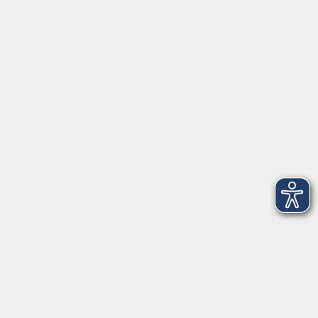
Startseite
Service
Kontakt
Über Uns
Intern
Aktuelles
Kontaktformular
mehr Info
Newsletter-Anmeldung