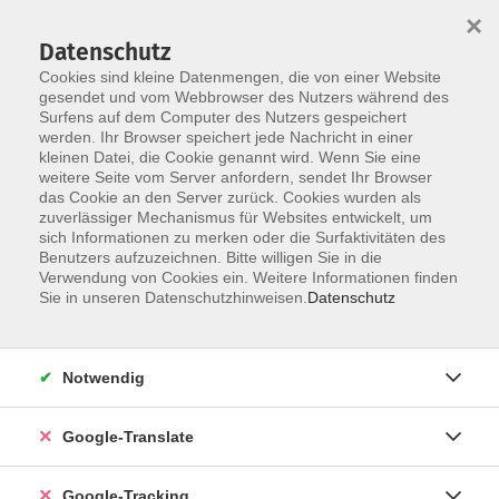
×
Datenschutz
Cookies sind kleine Datenmengen, die von einer Website
gesendet und vom Webbrowser des Nutzers während des
Surfens auf dem Computer des Nutzers gespeichert
Skip to main content
werden. Ihr Browser speichert jede Nachricht in einer
kleinen Datei, die Cookie genannt wird. Wenn Sie eine
weitere Seite vom Server anfordern, sendet Ihr Browser
das Cookie an den Server zurück. Cookies wurden als
zuverlässiger Mechanismus für Websites entwickelt, um
sich Informationen zu merken oder die Surfaktivitäten des
Benutzers aufzuzeichnen. Bitte willigen Sie in die
Verwendung von Cookies ein. Weitere Informationen finden
Sie in unseren Datenschutzhinweisen.
Datenschutz
Sie sind hier:
Programm
Kultur und Gestalten
Werken
Werken allgemein
Notwendig
Schreinerkurs für Frauen
Google-Translate
klappbares Beistell-Tischchen - zzgl. 29,- €
Materialkosten bar vor Ort
Google-Tracking