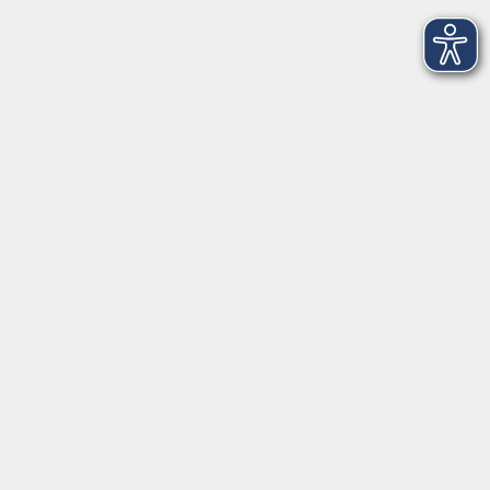
Newsletter-Anmeldung
mehr Info
Hausinfo
mehr Info
nützliche Links
mehr Info