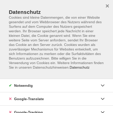
×
Datenschutz
Cookies sind kleine Datenmengen, die von einer Website
gesendet und vom Webbrowser des Nutzers während des
Surfens auf dem Computer des Nutzers gespeichert
Skip to main content
You are here:
werden. Ihr Browser speichert jede Nachricht in einer
Über Uns
Unsere Dozent*innen
kleinen Datei, die Cookie genannt wird. Wenn Sie eine
weitere Seite vom Server anfordern, sendet Ihr Browser
das Cookie an den Server zurück. Cookies wurden als
Deason, Sonja
zuverlässiger Mechanismus für Websites entwickelt, um
sich Informationen zu merken oder die Surfaktivitäten des
Benutzers aufzuzeichnen. Bitte willigen Sie in die
Verwendung von Cookies ein. Weitere Informationen finden
Sie in unseren Datenschutzhinweisen.
Datenschutz
Yoga
Di. 24.02.2026 18:00
Heiligenstadt
Notwendig
Google-Translate
Yoga
Google-Tracking