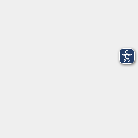
Kontaktformular
mehr Info
Newsletter-Anmeldung
mehr Info
Hausinfo
mehr Info