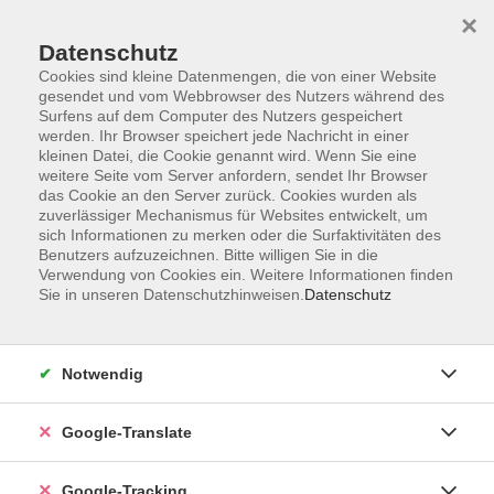
×
Datenschutz
Cookies sind kleine Datenmengen, die von einer Website
gesendet und vom Webbrowser des Nutzers während des
Surfens auf dem Computer des Nutzers gespeichert
Skip to main content
You are here:
werden. Ihr Browser speichert jede Nachricht in einer
Über Uns
Unsere Dozent*innen
kleinen Datei, die Cookie genannt wird. Wenn Sie eine
weitere Seite vom Server anfordern, sendet Ihr Browser
das Cookie an den Server zurück. Cookies wurden als
Ziegler, Roswitha
zuverlässiger Mechanismus für Websites entwickelt, um
sich Informationen zu merken oder die Surfaktivitäten des
Benutzers aufzuzeichnen. Bitte willigen Sie in die
Verwendung von Cookies ein. Weitere Informationen finden
Sie in unseren Datenschutzhinweisen.
Datenschutz
Body-Workout
Mo. 23.02.2026 09:30
Burgebrach
Notwendig
Google-Translate
Bauch, Beine, Po
Google-Tracking