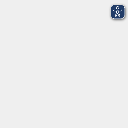
Newsletter-Anmeldung
mehr Info
Hausinfo
mehr Info
nützliche Links
mehr Info