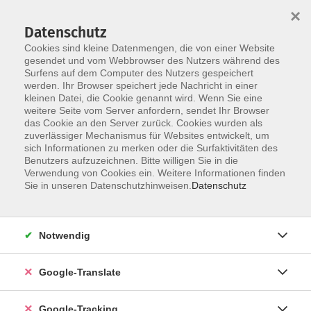
×
Datenschutz
Cookies sind kleine Datenmengen, die von einer Website
gesendet und vom Webbrowser des Nutzers während des
Surfens auf dem Computer des Nutzers gespeichert
Skip to main content
You are here:
werden. Ihr Browser speichert jede Nachricht in einer
Über Uns
Unsere Dozent*innen
kleinen Datei, die Cookie genannt wird. Wenn Sie eine
weitere Seite vom Server anfordern, sendet Ihr Browser
das Cookie an den Server zurück. Cookies wurden als
Schlapp, Angelika
zuverlässiger Mechanismus für Websites entwickelt, um
sich Informationen zu merken oder die Surfaktivitäten des
Benutzers aufzuzeichnen. Bitte willigen Sie in die
Verwendung von Cookies ein. Weitere Informationen finden
Sie in unseren Datenschutzhinweisen.
Datenschutz
Fit ins neue Jahr
Mo. 23.02.2026 17:30
Burgebrach - Oberköst
Notwendig
Google-Translate
Yoga
Google-Tracking