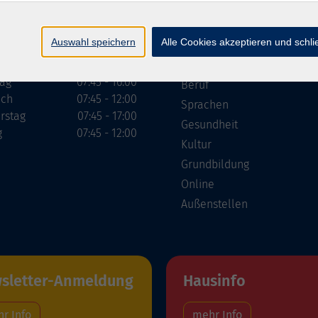
ngszeiten
Programm
Auswahl speichern
Alle Cookies akzeptieren und schl
g
07:45 - 16:00
Gesellschaft
tag
07:45 - 16:00
Beruf
och
07:45 - 12:00
Sprachen
rstag
07:45 - 17:00
Gesundheit
g
07:45 - 12:00
Kultur
Grundbildung
Online
Außenstellen
sletter-Anmeldung
Hausinfo
r Info
mehr Info