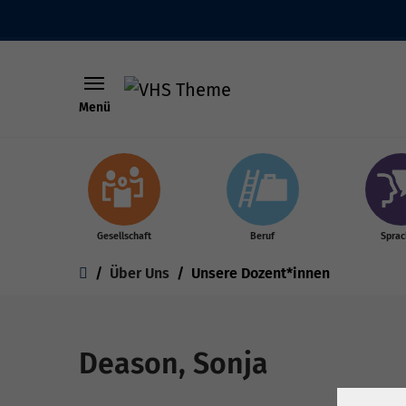
Menü
Skip to main content
Gesellschaft
Beruf
Spra
You are here:
Über Uns
Unsere Dozent*innen
Deason, Sonja