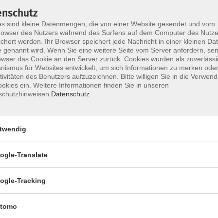
enschutz
Di. 24.0
s sind kleine Datenmengen, die von einer Website gesendet und vom
Heilige
owser des Nutzers während des Surfens auf dem Computer des Nutze
chert werden. Ihr Browser speichert jede Nachricht in einer kleinen Dat
 genannt wird. Wenn Sie eine weitere Seite vom Server anfordern, se
owser das Cookie an den Server zurück. Cookies wurden als zuverlässi
Di. 19.0
ismus für Websites entwickelt, um sich Informationen zu merken oder
Heilige
tivitäten des Benutzers aufzuzeichnen. Bitte willigen Sie in die Verwen
okies ein. Weitere Informationen finden Sie in unseren
schutzhinweisen.
Datenschutz
twendig
ogle-Translate
Impressum
Datenschutzerklärung
AGB
Widerru
ogle-Tracking
tomo