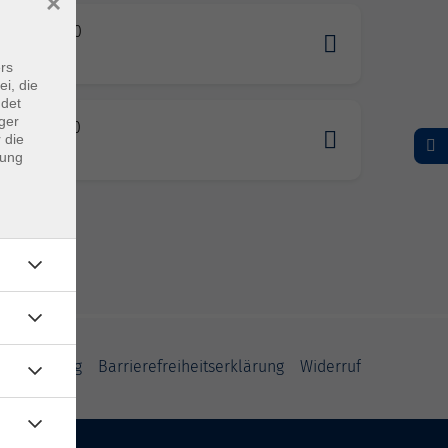
×
2.2026 18:00
nstadt
rs
ei, die
ndet
ger
5.2026 18:00
 die
nstadt
dung
fsbelehrung
Barrierefreiheitserklärung
Widerruf