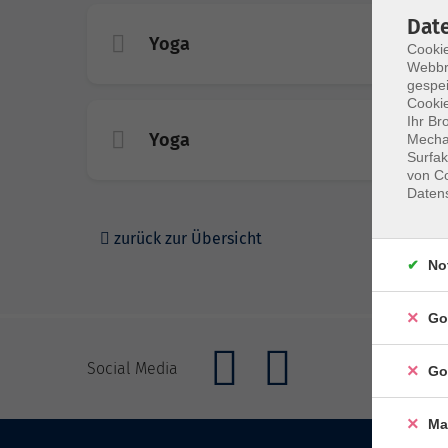
Dat
Yoga
Cookie
Webbr
gespei
Cookie
Ihr Br
Yoga
Mechan
Surfak
von Co
Daten
zurück zur Übersicht
No
Go
Social Media
Go
Ma