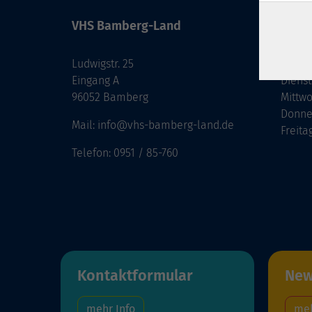
VHS Bamberg-Land
Öffnu
Ludwigstr. 25
Monta
Eingang A
Diens
96052 Bamberg
Mittw
Donne
Mail: info@vhs-bamberg-land.de
Freita
Telefon: 0951 / 85-760
Kontaktformular
New
mehr Info
meh