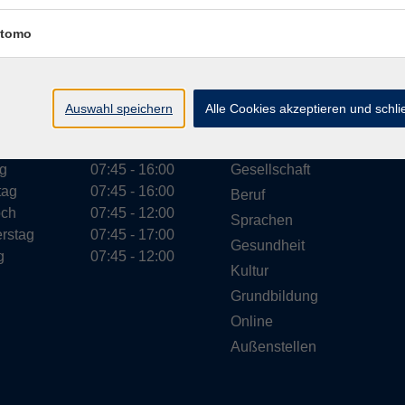
Impressum
Datenschutzerklärung
AGB
Widerr
tomo
Auswahl speichern
Alle Cookies akzeptieren und schl
ungszeiten
Programm
g
07:45 - 16:00
Gesellschaft
tag
07:45 - 16:00
Beruf
och
07:45 - 12:00
Sprachen
rstag
07:45 - 17:00
Gesundheit
g
07:45 - 12:00
Kultur
Grundbildung
Online
Außenstellen