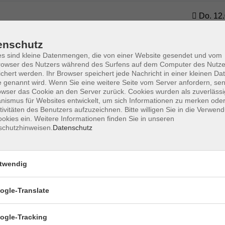
Do. 12.
 Zellen - ausgebucht -
Bauna
enschutz
s sind kleine Datenmengen, die von einer Website gesendet und vom
Do. 12.
owser des Nutzers während des Surfens auf dem Computer des Nutze
chert werden. Ihr Browser speichert jede Nachricht in einer kleinen Dat
rper und graue Zellen
Bauna
 genannt wird. Wenn Sie eine weitere Seite vom Server anfordern, se
owser das Cookie an den Server zurück. Cookies wurden als zuverlässi
ismus für Websites entwickelt, um sich Informationen zu merken oder
tivitäten des Benutzers aufzuzeichnen. Bitte willigen Sie in die Verwen
Mo. 23.
okies ein. Weitere Informationen finden Sie in unseren
Bischb
schutzhinweisen.
Datenschutz
twendig
ogle-Translate
ogle-Tracking