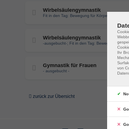
Wirbelsäulengymnastik
Fit in den Tag: Bewegung für Körper und graue
Dat
Cookie
Webbr
Wirbelsäulengymnastik
gespei
-ausgebucht-; Fit in den Tag: Bewegung für Kö
Cookie
Ihr Br
Mechan
Surfak
Gymnastik für Frauen
von Co
- ausgebucht -
Daten
No
zurück zur Übersicht
Go
Go