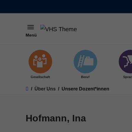
Menü
Skip to main content
Gesellschaft
Beruf
Spra
You are here:
Über Uns
Unsere Dozent*innen
Hofmann, Ina