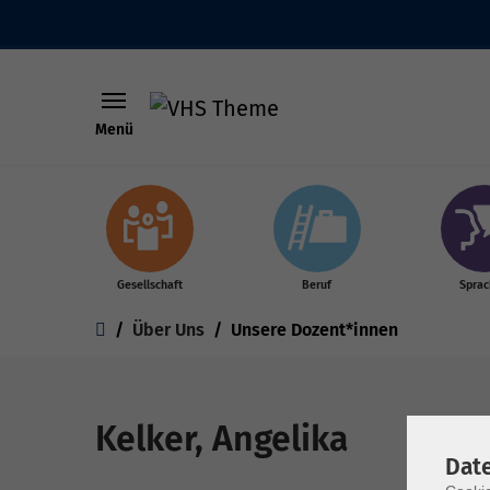
Menü
Skip to main content
Gesellschaft
Beruf
Spra
You are here:
Über Uns
Unsere Dozent*innen
Kelker, Angelika
Dat