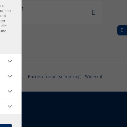
rs
4.2026 18:30
ei, die
rf
ndet
ger
 die
dung
fsbelehrung
Barrierefreiheitserklärung
Widerruf
Inhalte
Startseite