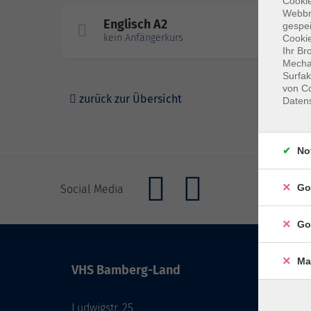
Cookie
Webbr
Englisch A2
gespei
kein Anfängerkurs
Cookie
Ihr Br
Mechan
Surfak
von Co
zurück zur Übersicht
Daten
No
Go
Social Media
Go
Ma
VHS Bamberg-Land
Öffnu
Ludwigstr. 25
Monta