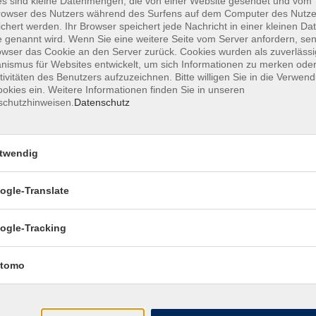
s sind kleine Datenmengen, die von einer Website gesendet und vom
owser des Nutzers während des Surfens auf dem Computer des Nutze
Mi. 15.0
chert werden. Ihr Browser speichert jede Nachricht in einer kleinen Dat
Frensdo
 genannt wird. Wenn Sie eine weitere Seite vom Server anfordern, se
owser das Cookie an den Server zurück. Cookies wurden als zuverlässi
ismus für Websites entwickelt, um sich Informationen zu merken oder
tivitäten des Benutzers aufzuzeichnen. Bitte willigen Sie in die Verwen
okies ein. Weitere Informationen finden Sie in unseren
schutzhinweisen.
Datenschutz
twendig
Impressum
Datenschutzerklärung
AGB
Widerru
ogle-Translate
ogle-Tracking
tomo
ngszeiten
Programm
g
07:45 - 16:00
Gesellschaft