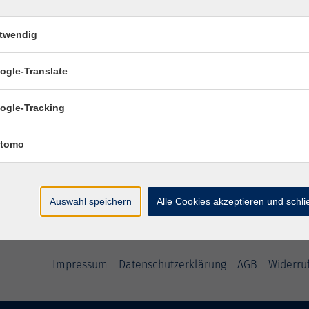
twendig
Farb-Typ-Stilberatung
ogle-Translate
Typgerechtes Schminken für Tag und Abe
ogle-Tracking
zzgl. 6,- € Materialkosten bar vor Ort
tomo
Auswahl speichern
Alle Cookies akzeptieren und schl
Impressum
Datenschutzerklärung
AGB
Widerru