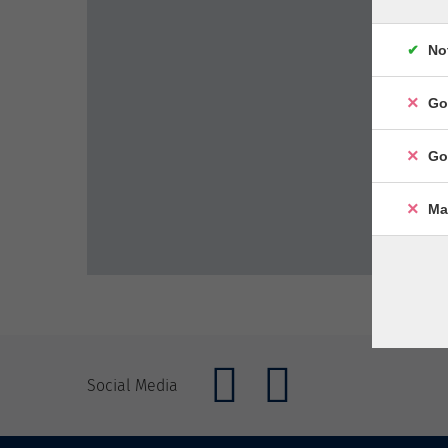
No
Go
Go
Ma
Social Media