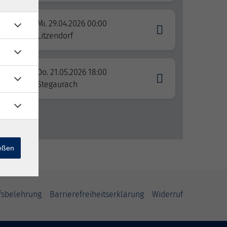
Mi. 29.04.2026 00:00
Litzendorf
Do. 21.05.2026 18:00
nd
Stegaurach
ießen
fsbelehrung
Barrierefreiheitserklärung
Widerruf