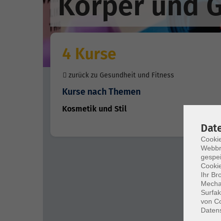
Körper und 
4 Kurse
zurück zu Gesundheit und Fitness
Kurse nach Themen
Kosmetik und Stil
4
Dat
Cookie
Webbr
gespei
Cookie
Ihr Br
Mechan
Surfak
von Co
Daten