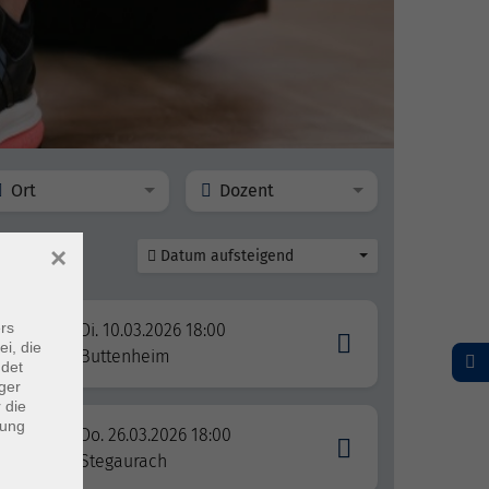
Ort
Dozent
×
Datum aufsteigend
rs
Di. 10.03.2026 18:00
n Tag
ei, die
Buttenheim
ndet
ger
 die
dung
Do. 26.03.2026 18:00
nd
Stegaurach