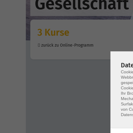
Gesellschaft
3 Kurse
zurück zu Online-Programm
Dat
Cookie
Webbr
gespei
Cookie
Ihr Br
Mechan
Surfak
von Co
Daten