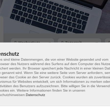
Wochentage
Tageszeit
enschutz
nur buchbare
nur beginnende
s sind kleine Datenmengen, die von einer Website gesendet und vom
owser des Nutzers während des Surfens auf dem Computer des Nutze
chert werden. Ihr Browser speichert jede Nachricht in einer kleinen Dat
 genannt wird. Wenn Sie eine weitere Seite vom Server anfordern, se
Spaziergang zu Lokalklima und Klimawan
owser das Cookie an den Server zurück. Cookies wurden als zuverlässi
im Landkreis
ismus für Websites entwickelt, um sich Informationen zu merken oder
tivitäten des Benutzers aufzuzeichnen. Bitte willigen Sie in die Verwen
okies ein. Weitere Informationen finden Sie in unseren
schutzhinweisen.
Datenschutz
Tracht, Dirndl, Lederhosen - Auf den Spur
Wiesn-Bekleidung
Online-Seminar