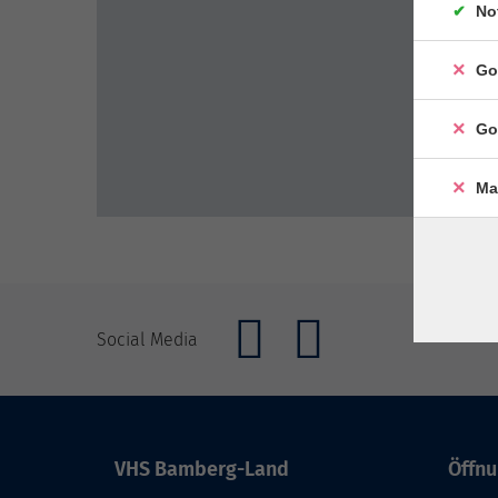
No
Go
Go
Ma
Social Media
VHS Bamberg-Land
Öffnu