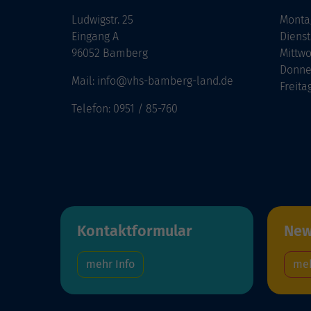
Ludwigstr. 25
Monta
Eingang A
Diens
96052 Bamberg
Mittw
Donne
Mail: info@vhs-bamberg-land.de
Freita
Telefon: 0951 / 85-760
Kontaktformular
New
mehr Info
meh