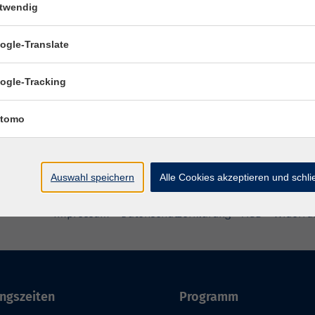
twendig
Ändere-Dein-Passwort: Passwortmanager
ogle-Translate
effizient einsetzen
Online-Seminar - ohne Gebühr
ogle-Tracking
tomo
Auswahl speichern
Alle Cookies akzeptieren und schl
Impressum
Datenschutzerklärung
AGB
Widerru
ngszeiten
Programm