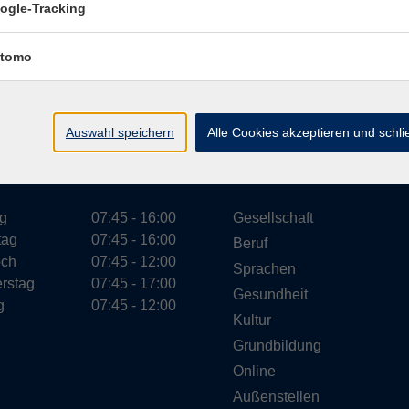
ogle-Tracking
tomo
Impressum
Datenschutzerklärung
AGB
Widerr
Auswahl speichern
Alle Cookies akzeptieren und schl
ungszeiten
Programm
g
07:45 - 16:00
Gesellschaft
tag
07:45 - 16:00
Beruf
och
07:45 - 12:00
Sprachen
rstag
07:45 - 17:00
Gesundheit
g
07:45 - 12:00
Kultur
Grundbildung
Online
Außenstellen