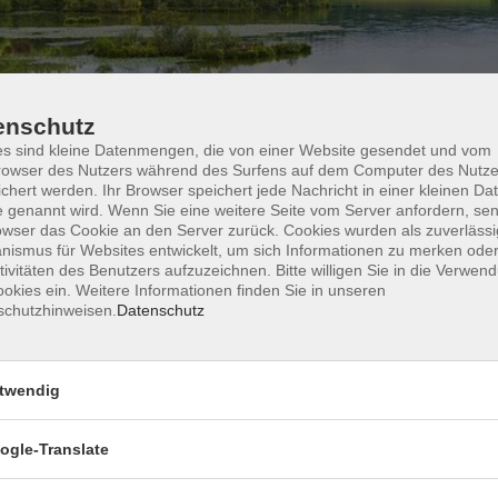
enschutz
s sind kleine Datenmengen, die von einer Website gesendet und vom
owser des Nutzers während des Surfens auf dem Computer des Nutze
chert werden. Ihr Browser speichert jede Nachricht in einer kleinen Dat
Wochentage
Tageszeit
 genannt wird. Wenn Sie eine weitere Seite vom Server anfordern, se
owser das Cookie an den Server zurück. Cookies wurden als zuverlässi
ismus für Websites entwickelt, um sich Informationen zu merken oder
nur buchbare
nur beginnende
tivitäten des Benutzers aufzuzeichnen. Bitte willigen Sie in die Verwen
okies ein. Weitere Informationen finden Sie in unseren
schutzhinweisen.
Datenschutz
Keine passenden Kurse gefunden.
twendig
ogle-Translate