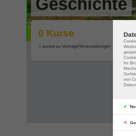
Geschichte
0 Kurse
Dat
Cookie
zurück zu Vorträge/Veranstaltungen
Webbr
gespei
Cookie
Ihr Br
Mechan
Surfak
von Co
Daten
No
Go