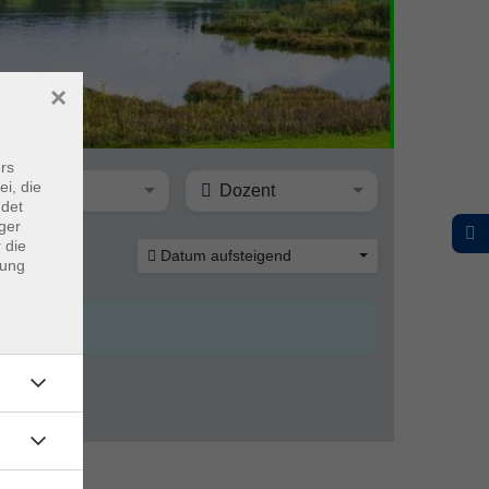
×
rs
ei, die
Ort
Dozent
ndet
ger
 die
Datum aufsteigend
dung