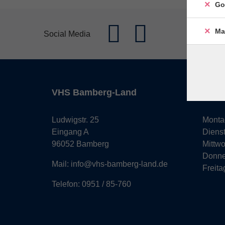
Go
Ma
Social Media
VHS Bamberg-Land
Öffn
Ludwigstr. 25
Monta
Eingang A
Diens
96052 Bamberg
Mittw
Donne
Mail: info@vhs-bamberg-land.de
Freita
Telefon: 0951 / 85-760