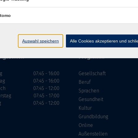
tomo
Impressum
Datenschutzerklärung
AGB
Widerru
Auswahl speichern
Alle Cookies akzeptieren und schl
ngszeiten
Programm
g
07:45 - 16:00
Gesellschaft
tag
07:45 - 16:00
Beruf
och
07:45 - 12:00
Sprachen
rstag
07:45 - 17:00
Gesundheit
g
07:45 - 12:00
Kultur
Grundbildung
Online
Außenstellen