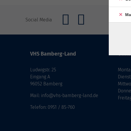
Ma
Social Media
VHS Bamberg-Land
Öffnu
Ludwigstr. 25
Monta
Eingang A
Diens
96052 Bamberg
Mittw
Donne
Mail: info@vhs-bamberg-land.de
Freita
Telefon: 0951 / 85-760