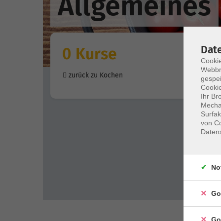
Allgemeines
Dat
0 Kurse
Cookie
Webbr
zurück zu Kochen
gespei
Cookie
Ihr Br
Mechan
Surfak
von Co
Daten
No
Go
Go