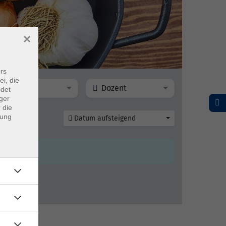
×
rs
ei, die
Ort
Dozent
ndet
ger
 die
dung
Datum aufsteigend