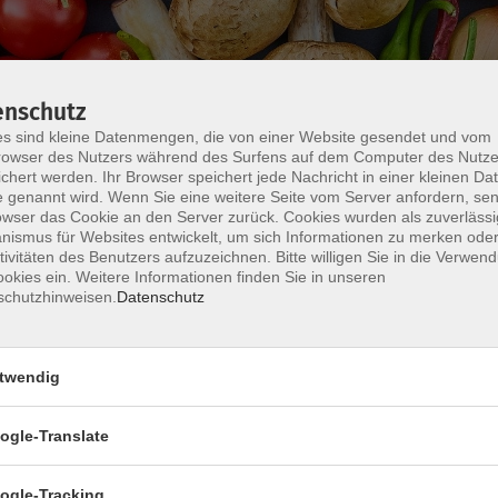
enschutz
s sind kleine Datenmengen, die von einer Website gesendet und vom
owser des Nutzers während des Surfens auf dem Computer des Nutze
chert werden. Ihr Browser speichert jede Nachricht in einer kleinen Dat
Wochentage
Tageszeit
 genannt wird. Wenn Sie eine weitere Seite vom Server anfordern, se
owser das Cookie an den Server zurück. Cookies wurden als zuverlässi
ismus für Websites entwickelt, um sich Informationen zu merken oder
tivitäten des Benutzers aufzuzeichnen. Bitte willigen Sie in die Verwen
nur buchbare
nur beginnende
okies ein. Weitere Informationen finden Sie in unseren
schutzhinweisen.
Datenschutz
Keine passenden Kurse gefunden.
twendig
ogle-Translate
ogle-Tracking