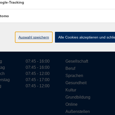
ogle-Tracking
tomo
Impressum
Datenschutzerklärung
AGB
Widerr
Auswahl speichern
Alle Cookies akzeptieren und schl
ungszeiten
Programm
g
07:45 - 16:00
Gesellschaft
tag
07:45 - 16:00
Beruf
och
07:45 - 12:00
Sprachen
rstag
07:45 - 17:00
Gesundheit
g
07:45 - 12:00
Kultur
Grundbildung
Online
Außenstellen