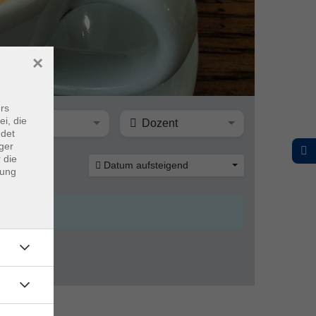
×
rs
ei, die
Ort
Dozent
ndet
ger
 die
Datum aufsteigend
dung