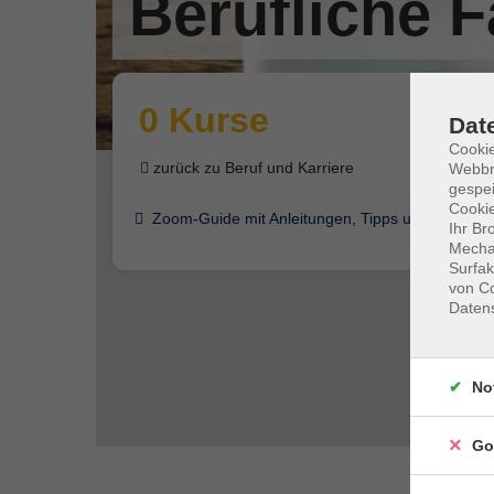
Berufliche 
0 Kurse
Dat
Cookie
zurück zu Beruf und Karriere
Webbr
gespei
Cookie
Zoom-Guide mit Anleitungen, Tipps und Tricks
Ihr Br
Mechan
Surfak
von Co
Daten
No
Go