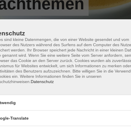
Fachthemen
enschutz
s sind kleine Datenmengen, die von einer Website gesendet und vom
owser des Nutzers während des Surfens auf dem Computer des Nutze
chert werden. Ihr Browser speichert jede Nachricht in einer kleinen Dat
Wochentage
Tageszeit
 genannt wird. Wenn Sie eine weitere Seite vom Server anfordern, se
owser das Cookie an den Server zurück. Cookies wurden als zuverlässi
ismus für Websites entwickelt, um sich Informationen zu merken oder
nur buchbare
nur beginnende
tivitäten des Benutzers aufzuzeichnen. Bitte willigen Sie in die Verwen
okies ein. Weitere Informationen finden Sie in unseren
schutzhinweisen.
Datenschutz
Keine passenden Kurse gefunden.
twendig
ogle-Translate