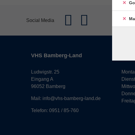
Go
Ma
Social Media
VHS Bamberg-Land
Öffn
Ludwigstr. 25
Monta
Eingang A
Diens
96052 Bamberg
Mittw
Donne
Mail: info@vhs-bamberg-land.de
Freita
Telefon: 0951 / 85-760