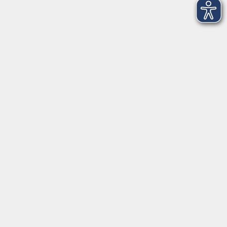
Newsletter-Anmeldung
mehr Info
Hausinfo
mehr Info
nützliche Links
mehr Info