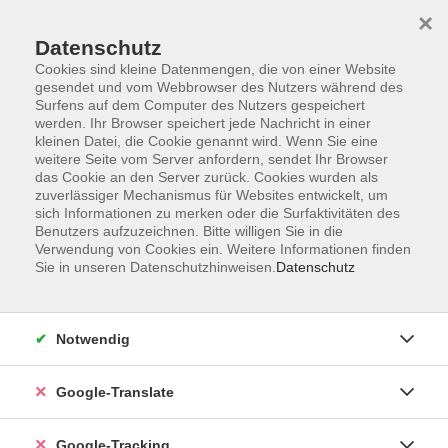
×
Datenschutz
Cookies sind kleine Datenmengen, die von einer Website
gesendet und vom Webbrowser des Nutzers während des
Surfens auf dem Computer des Nutzers gespeichert
Skip to main content
werden. Ihr Browser speichert jede Nachricht in einer
kleinen Datei, die Cookie genannt wird. Wenn Sie eine
weitere Seite vom Server anfordern, sendet Ihr Browser
das Cookie an den Server zurück. Cookies wurden als
Ökologie und Bauen
zuverlässiger Mechanismus für Websites entwickelt, um
sich Informationen zu merken oder die Surfaktivitäten des
Benutzers aufzuzeichnen. Bitte willigen Sie in die
Verwendung von Cookies ein. Weitere Informationen finden
Sie in unseren Datenschutzhinweisen.
Datenschutz
0 Kurse
Notwendig
zurück zu Natur und Technik
Google-Translate
Ergebnisse filtern
Google-Tracking