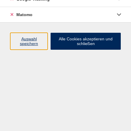
Matomo
Keine passenden Kurse gefunden.
Auswahl
Alle Cookies akzeptieren und
speichern
schließen
Impressum
Datenschutzerklärung
AGB
Widerrufsbelehrung
Barrierefreiheitserklärung
Widerruf
VHS Bamberg-Land