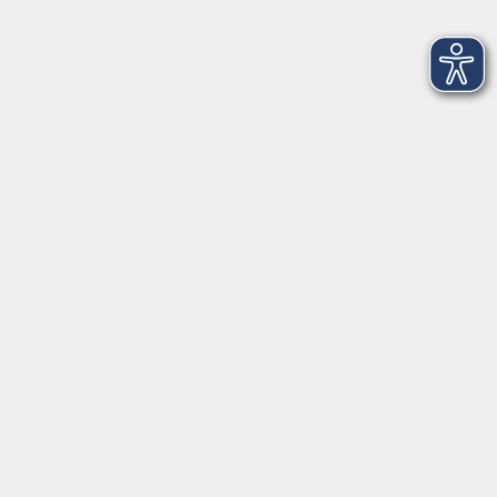
Vegetarische Küche aus Namibia
Fr. 22.05.2026 18:00
Zapfendorf
Wildkräuterführung
Di. 02.06.2026 16:30
Stadelhofen-Hohenhäusling
Nähkurs
Do. 11.06.2026 18:00