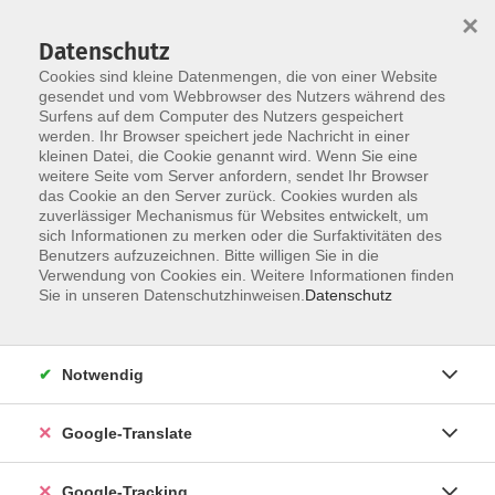
×
Datenschutz
Cookies sind kleine Datenmengen, die von einer Website
gesendet und vom Webbrowser des Nutzers während des
Surfens auf dem Computer des Nutzers gespeichert
Skip to main content
werden. Ihr Browser speichert jede Nachricht in einer
kleinen Datei, die Cookie genannt wird. Wenn Sie eine
weitere Seite vom Server anfordern, sendet Ihr Browser
das Cookie an den Server zurück. Cookies wurden als
Programm
zuverlässiger Mechanismus für Websites entwickelt, um
sich Informationen zu merken oder die Surfaktivitäten des
Benutzers aufzuzeichnen. Bitte willigen Sie in die
Verwendung von Cookies ein. Weitere Informationen finden
Sie in unseren Datenschutzhinweisen.
Datenschutz
419 Kurse
Notwendig
Hier unser kompletter Programmüberblick
Google-Translate
Kurse nach Themen
Google-Tracking
Online-Programm
4