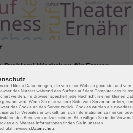
f
in Problem! Workshop für Frauen
rt;
enschutz
s sind kleine Datenmengen, die von einer Website gesendet und vom
owser des Nutzers während des Surfens auf dem Computer des Nutze
chert werden. Ihr Browser speichert jede Nachricht in einer kleinen Dat
 genannt wird. Wenn Sie eine weitere Seite vom Server anfordern, se
sich an Frauen, die wissen wollen, was man selbst
owser das Cookie an den Server zurück. Cookies wurden als zuverlässi
ismus für Websites entwickelt, um sich Informationen zu merken oder
ist,
tivitäten des Benutzers aufzuzeichnen. Bitte willigen Sie in die Verwen
okies ein. Weitere Informationen finden Sie in unseren
kt schliessen,
schutzhinweisen.
Datenschutz