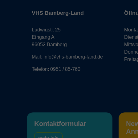
VHS Bamberg-Land
Öffn
Ludwigstr. 25
Monta
Eingang A
Diens
96052 Bamberg
Mittw
Donne
Mail: info@vhs-bamberg-land.de
Freita
Telefon: 0951 / 85-760
Kontaktformular
New
An