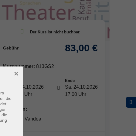
83,00 €
Gebühr
Kursnummer:
813GS2
×
Start
Ende
Sa. 24.10.2026
Sa. 24.10.2026
rs
10:00 Uhr
17:00 Uhr
ei, die
ndet
Dozent*in:
ger
 die
Elisabeth Vandea
dung