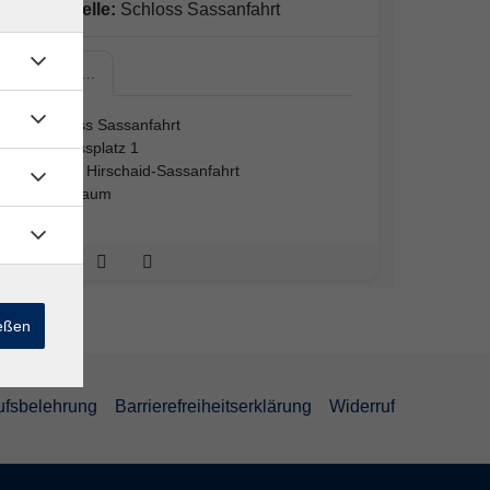
Außenstelle:
Schloss Sassanfahrt
Schloss…
Schloss Sassanfahrt
Schlossplatz 1
96114 Hirschaid-Sassanfahrt
Werkraum
ießen
ufsbelehrung
Barrierefreiheitserklärung
Widerruf