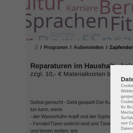
Sie sind hier:
Programm
Außenstellen
Zapfendor
Reparaturen im Haushalt - ke
zzgl. 10,- € Materialkosten bar vor O
Dat
Cookie
Webbr
gespei
Cookie
Selbst gemacht - Geld gespart! Der Kurs richtet 
Ihr Br
tun kann, wenn
Mechan
- der Wasserhahn tropft und der Syphon verstopft 
Surfak
von Co
- Fenster/Türen undicht sind und Türen nicht exa
Daten
und lernen wollen, wie