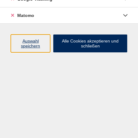
VHS Bamberg-Land
Matomo
Ludwigstr. 25
Eingang A
Auswahl
Alle Cookies akzeptieren und
96052 Bamberg
speichern
schließen
Mail: info@vhs-bamberg-land.de
Telefon: 0951 / 85-760
Öffnungszeiten
Montag
07:45 - 16:00
Dienstag
07:45 - 16:00
Mittwoch
07:45 - 12:00