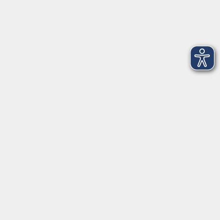
Newsletter-Anmeldung
mehr Info
Hausinfo
mehr Info
nützliche Links
mehr Info