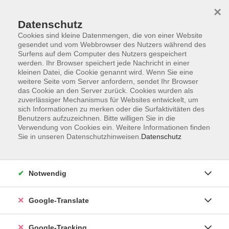
×
Datenschutz
Cookies sind kleine Datenmengen, die von einer Website
gesendet und vom Webbrowser des Nutzers während des
Surfens auf dem Computer des Nutzers gespeichert
Skip to main content
werden. Ihr Browser speichert jede Nachricht in einer
kleinen Datei, die Cookie genannt wird. Wenn Sie eine
weitere Seite vom Server anfordern, sendet Ihr Browser
Der Kurs konnte nicht gefunden werden.
das Cookie an den Server zurück. Cookies wurden als
zuverlässiger Mechanismus für Websites entwickelt, um
sich Informationen zu merken oder die Surfaktivitäten des
Benutzers aufzuzeichnen. Bitte willigen Sie in die
Verwendung von Cookies ein. Weitere Informationen finden
Sie in unseren Datenschutzhinweisen.
Datenschutz
Impressum
Datenschutzerklärung
AGB
Notwendig
Widerrufsbelehrung
Barrierefreiheitserklärung
Google-Translate
Widerruf
Google-Tracking