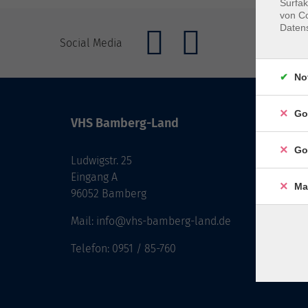
Surfak
von Co
Daten
Social Media
No
Go
VHS Bamberg-Land
Öffnu
Go
Ludwigstr. 25
Monta
Eingang A
Diens
Ma
96052 Bamberg
Mittw
Donne
Mail: info@vhs-bamberg-land.de
Freita
Telefon: 0951 / 85-760