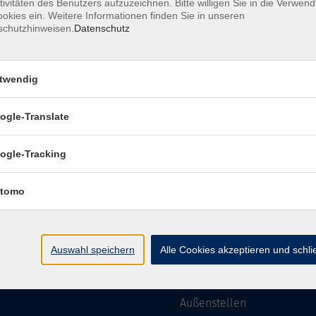
tivitäten des Benutzers aufzuzeichnen. Bitte willigen Sie in die Verwen
okies ein. Weitere Informationen finden Sie in unseren
schutzhinweisen.
Datenschutz
Impressum
Datenschutzerklärung
AGB
Widerru
twendig
ogle-Translate
ngszeiten
Programm
ogle-Tracking
g
07:45 - 16:00
Gesellschaft
tag
07:45 - 16:00
Beruf
tomo
och
07:45 - 12:00
Sprachen
rstag
07:45 - 17:00
Gesundheit
g
07:45 - 12:00
Kultur
Auswahl speichern
Alle Cookies akzeptieren und schl
Grundbildung
Online
Außenstellen