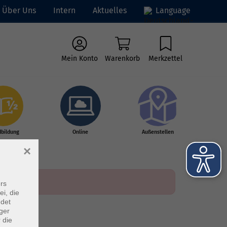
Über Uns
Intern
Aktuelles
Language
Mein Konto
Warenkorb
Merkzettel
dbildung
Online
Außenstellen
×
rs
ei, die
ndet
ger
 die