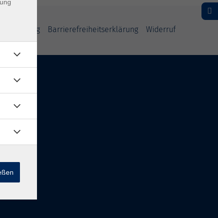
dung
fsbelehrung
Barrierefreiheitserklärung
Widerruf
Inhalte
Startseite
Service
Kontakt
Über Uns
Intern
ießen
Aktuelles