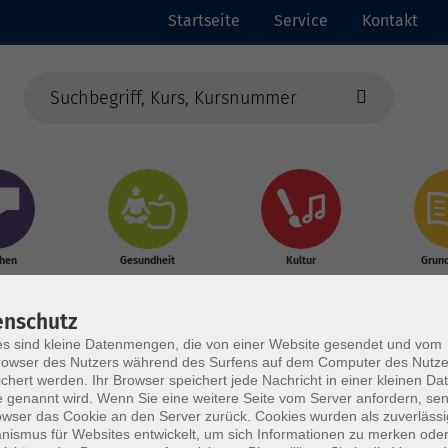
Startseite
Service
Kontakt
chen
Gesundheit
Kultur
Grun
enschutz
s sind kleine Datenmengen, die von einer Website gesendet und vom
owser des Nutzers während des Surfens auf dem Computer des Nutze
chert werden. Ihr Browser speichert jede Nachricht in einer kleinen Dat
 genannt wird. Wenn Sie eine weitere Seite vom Server anfordern, se
owser das Cookie an den Server zurück. Cookies wurden als zuverlässi
ismus für Websites entwickelt, um sich Informationen zu merken oder