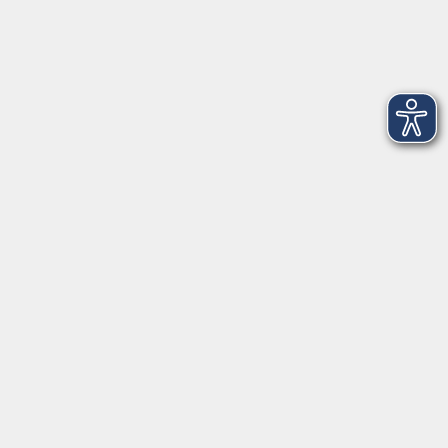
Newsletter-Anmeldung
mehr Info
Hausinfo
mehr Info
nützliche Links
mehr Info