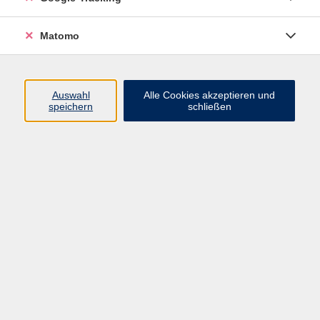
VHS Bamberg-Land
Matomo
Ludwigstr. 25
Eingang A
Auswahl
Alle Cookies akzeptieren und
96052 Bamberg
speichern
schließen
Mail: info@vhs-bamberg-land.de
Telefon: 0951 / 85-760
Öffnungszeiten
Montag
07:45 - 16:00
Dienstag
07:45 - 16:00
Mittwoch
07:45 - 12:00