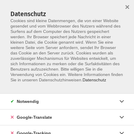
×
Datenschutz
Cookies sind kleine Datenmengen, die von einer Website
gesendet und vom Webbrowser des Nutzers während des
Surfens auf dem Computer des Nutzers gespeichert
Skip to main content
werden. Ihr Browser speichert jede Nachricht in einer
kleinen Datei, die Cookie genannt wird. Wenn Sie eine
weitere Seite vom Server anfordern, sendet Ihr Browser
Der Kurs konnte nicht gefunden werden.
das Cookie an den Server zurück. Cookies wurden als
zuverlässiger Mechanismus für Websites entwickelt, um
sich Informationen zu merken oder die Surfaktivitäten des
Benutzers aufzuzeichnen. Bitte willigen Sie in die
Verwendung von Cookies ein. Weitere Informationen finden
Impressum
Sie in unseren Datenschutzhinweisen.
Datenschutz
Datenschutzerklärung
AGB
Notwendig
Widerrufsbelehrung
Barrierefreiheitserklärung
Google-Translate
Widerruf
Google-Tracking