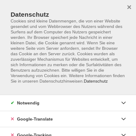
×
Datenschutz
Cookies sind kleine Datenmengen, die von einer Website
gesendet und vom Webbrowser des Nutzers während des
Surfens auf dem Computer des Nutzers gespeichert
Skip to main content
werden. Ihr Browser speichert jede Nachricht in einer
kleinen Datei, die Cookie genannt wird. Wenn Sie eine
weitere Seite vom Server anfordern, sendet Ihr Browser
Der Kurs konnte nicht gefunden werden.
das Cookie an den Server zurück. Cookies wurden als
zuverlässiger Mechanismus für Websites entwickelt, um
sich Informationen zu merken oder die Surfaktivitäten des
Benutzers aufzuzeichnen. Bitte willigen Sie in die
Verwendung von Cookies ein. Weitere Informationen finden
Sie in unseren Datenschutzhinweisen.
Datenschutz
Impressum
Datenschutzerklärung
AGB
Notwendig
Widerrufsbelehrung
Barrierefreiheitserklärung
Google-Translate
Widerruf
Google-Tracking