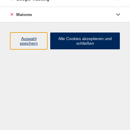
VHS Bamberg-Land
Matomo
Ludwigstr. 25
Eingang A
Auswahl
Alle Cookies akzeptieren und
96052 Bamberg
speichern
schließen
Mail: info@vhs-bamberg-land.de
Telefon: 0951 / 85-760
Öffnungszeiten
Montag
07:45 - 16:00
Dienstag
07:45 - 16:00
Mittwoch
07:45 - 12:00