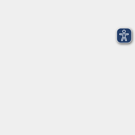
Newsletter-Anmeldung
mehr Info
Hausinfo
mehr Info
nützliche Links
mehr Info