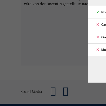
wird von der Dozentin gestellt. Je nach Verbrauc
No
Go
Go
Ma
Social Media