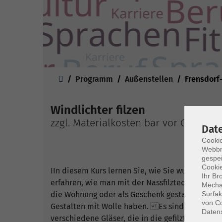
Sie sind hier:
Programm
Außenstellen
Frensdor
Windlichter filzen
zzgl. Materialkosten bar vor Ort
Dat
Cookie
Webbr
gespei
Cookie
IIn diesem Kurs lernen Sie, wie Sie wunderschön
Ihr Br
erfahren, wie man mit der Nassfilztechnik arbe
Mechan
Surfak
die Wohnung oder als Geschenk gestaltet. Der Ku
von Co
Gestalten mit Wolle haben. Es sind keine Vor
Daten
verschiedene Gläser, die in die gefilzten Hüllen