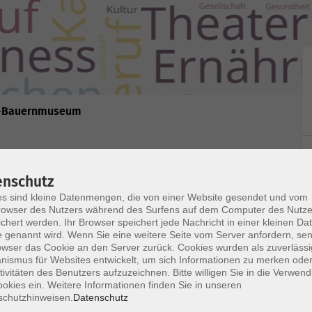
f-Bauernmuseum
enschutz
s sind kleine Datenmengen, die von einer Website gesendet und vom
owser des Nutzers während des Surfens auf dem Computer des Nutze
chert werden. Ihr Browser speichert jede Nachricht in einer kleinen Dat
 genannt wird. Wenn Sie eine weitere Seite vom Server anfordern, se
e, individuelle Windlichter aus Wolle filzen. Sie
owser das Cookie an den Server zurück. Cookies wurden als zuverlässi
itet und dabei ein stimmungsvolles Windlicht für
ismus für Websites entwickelt, um sich Informationen zu merken oder
tivitäten des Benutzers aufzuzeichnen. Bitte willigen Sie in die Verwen
rs richtet sich an alle, die Lust auf kreatives
okies ein. Weitere Informationen finden Sie in unseren
kenntnisse erforderlich. Bitte Mitbringen:
schutzhinweisen.
Datenschutz
 gestellt werden können. Das restliche Material