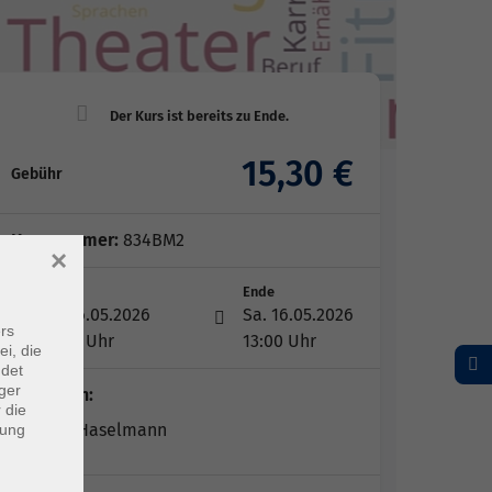
15,30 €
Gebühr
Kursnummer:
834BM2
×
Start
Ende
Sa. 16.05.2026
Sa. 16.05.2026
rs
10:00 Uhr
13:00 Uhr
ei, die
ndet
ger
Dozent*in:
 die
Claudia Haselmann
dung