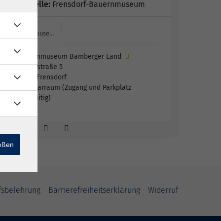
Außenstelle:
Frensdorf-Bauernmuseum
Bauernmuse…
Bauernmuseum Bamberger Land
Hauptstraße 5
96158 Frensdorf
Seminarraum (Zugang und Parkplatz
rückseitig)
ießen
fsbelehrung
Barrierefreiheitserklärung
Widerruf