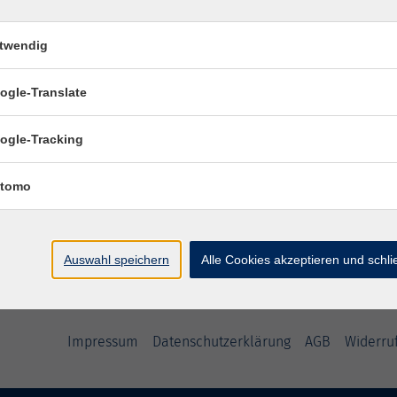
h beläuft sich der Unkostenbeitrag auf 3 - 5 €.
twendig
ogle-Translate
ogle-Tracking
tomo
Auswahl speichern
Alle Cookies akzeptieren und schl
Impressum
Datenschutzerklärung
AGB
Widerru