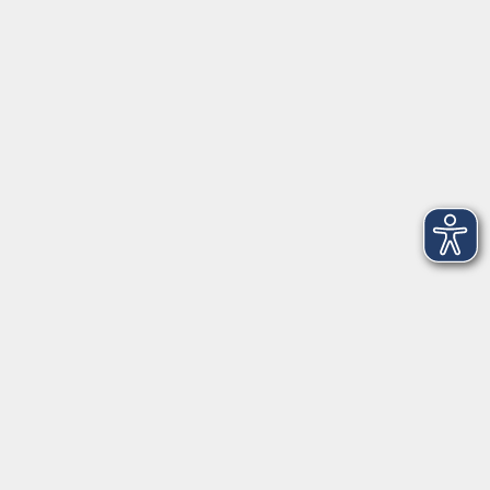
Service
Kontakt
Über Uns
Intern
Aktuelles
Kontaktformular
mehr Info
Newsletter-Anmeldung
mehr Info