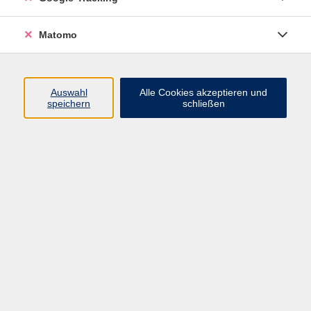
Matomo
Blöcher sind Rollen, die in heißem Fett mit Hilfe
eines Blöchereisens ausgebacken werden.
Mitzubringen sind: Silikonunterlage, evtl.
Auswahl
Alle Cookies akzeptieren und
speichern
schließen
Blöchereisen, Geschirrtuch, Gefäß für das Gebäck.
Die Materialkosten von 6-10€ sind bar vor Ort bei
der Kursleiterin zu entrichten.
12,80 €
Gebühr
Kursnummer:
919BH1