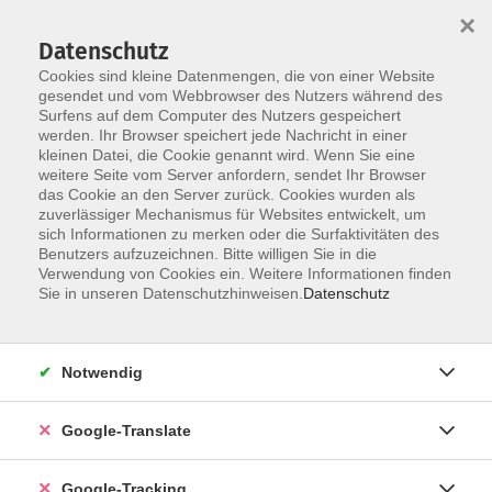
×
Datenschutz
Cookies sind kleine Datenmengen, die von einer Website
gesendet und vom Webbrowser des Nutzers während des
Surfens auf dem Computer des Nutzers gespeichert
Skip to main content
werden. Ihr Browser speichert jede Nachricht in einer
kleinen Datei, die Cookie genannt wird. Wenn Sie eine
weitere Seite vom Server anfordern, sendet Ihr Browser
das Cookie an den Server zurück. Cookies wurden als
zuverlässiger Mechanismus für Websites entwickelt, um
sich Informationen zu merken oder die Surfaktivitäten des
Benutzers aufzuzeichnen. Bitte willigen Sie in die
Verwendung von Cookies ein. Weitere Informationen finden
Sie in unseren Datenschutzhinweisen.
Datenschutz
Sie sind hier:
Programm
Gesundheit und Fitness
Ernährung
Kochen
Backen
Notwendig
Wir backen "Blöcher"!
Google-Translate
zzgl. 6 - 10 € Materialkosten bar vor Ort
Google-Tracking