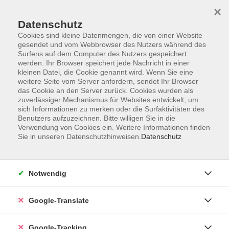
×
Datenschutz
Cookies sind kleine Datenmengen, die von einer Website
gesendet und vom Webbrowser des Nutzers während des
Surfens auf dem Computer des Nutzers gespeichert
Skip to main content
werden. Ihr Browser speichert jede Nachricht in einer
kleinen Datei, die Cookie genannt wird. Wenn Sie eine
weitere Seite vom Server anfordern, sendet Ihr Browser
das Cookie an den Server zurück. Cookies wurden als
zuverlässiger Mechanismus für Websites entwickelt, um
sich Informationen zu merken oder die Surfaktivitäten des
Benutzers aufzuzeichnen. Bitte willigen Sie in die
Verwendung von Cookies ein. Weitere Informationen finden
Sie in unseren Datenschutzhinweisen.
Datenschutz
Sie sind hier:
Programm
Gesundheit und Fitness
Ernährung
Kochen
Notwendig
Süßes und Desserts
Google-Translate
Schokolade selbst gemacht
ohne Zucker - zzgl. 15,- € Materialkosten bar vor
Google-Tracking