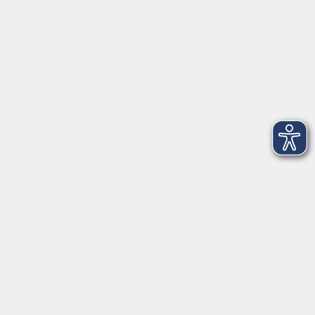
Startseite
Service
Kontakt
Über Uns
Intern
Aktuelles
Kontaktformular
mehr Info
Newsletter-Anmeldung