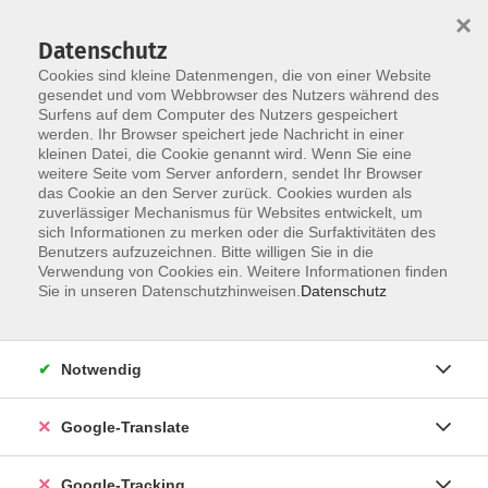
×
Datenschutz
Cookies sind kleine Datenmengen, die von einer Website
gesendet und vom Webbrowser des Nutzers während des
Surfens auf dem Computer des Nutzers gespeichert
Skip to main content
werden. Ihr Browser speichert jede Nachricht in einer
kleinen Datei, die Cookie genannt wird. Wenn Sie eine
weitere Seite vom Server anfordern, sendet Ihr Browser
das Cookie an den Server zurück. Cookies wurden als
zuverlässiger Mechanismus für Websites entwickelt, um
sich Informationen zu merken oder die Surfaktivitäten des
Benutzers aufzuzeichnen. Bitte willigen Sie in die
Verwendung von Cookies ein. Weitere Informationen finden
Sie in unseren Datenschutzhinweisen.
Datenschutz
Sie sind hier:
Programm
Gesundheit und Fitness
Ernährung
Kochen
Internationale Küche
Notwendig
Indische Küche
Google-Translate
vegetarisch: Kalkutta - Menü 4; inkl. 10,- €
Materialkosten
Google-Tracking