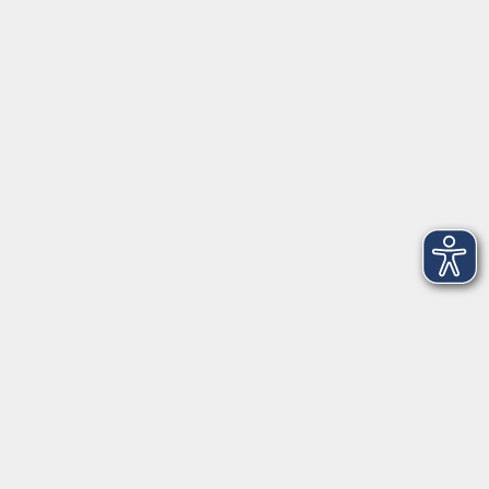
Service
Kontakt
Über Uns
Intern
Aktuelles
Kontaktformular
mehr Info
Newsletter-Anmeldung
mehr Info