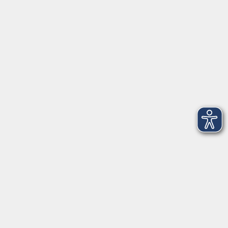
Service
Kontakt
Über Uns
Intern
Aktuelles
Kontaktformular
mehr Info
Newsletter-Anmeldung
mehr Info