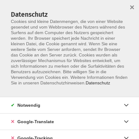
×
Datenschutz
Cookies sind kleine Datenmengen, die von einer Website
gesendet und vom Webbrowser des Nutzers während des
Surfens auf dem Computer des Nutzers gespeichert
Skip to main content
werden. Ihr Browser speichert jede Nachricht in einer
kleinen Datei, die Cookie genannt wird. Wenn Sie eine
weitere Seite vom Server anfordern, sendet Ihr Browser
das Cookie an den Server zurück. Cookies wurden als
zuverlässiger Mechanismus für Websites entwickelt, um
sich Informationen zu merken oder die Surfaktivitäten des
Benutzers aufzuzeichnen. Bitte willigen Sie in die
Verwendung von Cookies ein. Weitere Informationen finden
Sie in unseren Datenschutzhinweisen.
Datenschutz
Sie sind hier:
Programm
Gesundheit und Fitness
Ernährung
Kochen
Internationale Küche
Notwendig
Indische Küche
Google-Translate
mit Fleisch: Menü 5 - Teil II; inkl. 10,- €
Materialkosten
Google-Tracking