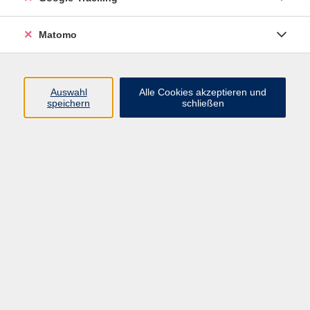
Matomo
Tao Yoga verbindet achtsame Haltungs-, Kräftigungs-
und Dehnübungen mit dem bewussten Atem, um die
Energie im Körper zu aktivieren und zum Fließen zu
Auswahl
Alle Cookies akzeptieren und
bringen.
speichern
schließen
Durch die sanften, doch wirkungsvollen Übungen
stabilisierst du sowohl deine innere als auch äußere
Haltung. Tao Yoga wirkt kräftigend, tief entspannend
und nährend - eine Praxis, die Körper, Geist und Seele
gleichermaßen stärkt.
Bitte mitbringen: Matte und bequeme Kleidung.
34,00 €
Gebühr