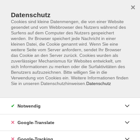
×
Datenschutz
Cookies sind kleine Datenmengen, die von einer Website
gesendet und vom Webbrowser des Nutzers während des
Surfens auf dem Computer des Nutzers gespeichert
Skip to main content
werden. Ihr Browser speichert jede Nachricht in einer
kleinen Datei, die Cookie genannt wird. Wenn Sie eine
weitere Seite vom Server anfordern, sendet Ihr Browser
das Cookie an den Server zurück. Cookies wurden als
zuverlässiger Mechanismus für Websites entwickelt, um
sich Informationen zu merken oder die Surfaktivitäten des
Benutzers aufzuzeichnen. Bitte willigen Sie in die
Verwendung von Cookies ein. Weitere Informationen finden
Sie in unseren Datenschutzhinweisen.
Datenschutz
Sie sind hier:
Programm
Außenstellen
Breitengüßbach
Notwendig
Google-Translate
Tao Yoga
Körperhaltung & Flexibilität
Google-Tracking