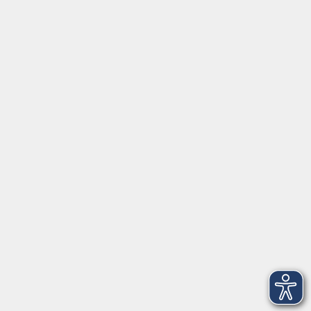
Grundbildung
Online
Außenstellen
Inhalte
Startseite
Service
Kontakt
Über Uns
Intern
Aktuelles
Kontaktformular