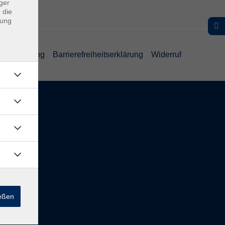
ger
 die
dung
ufsbelehrung
Barrierefreiheitserklärung
Widerruf
Inhalte
Startseite
Service
Kontakt
Über Uns
ießen
Intern
Aktuelles