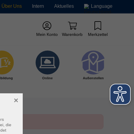
Über Uns
Intern
Aktuelles
Language
Mein Konto
Warenkorb
Merkzettel
bildung
Online
Außenstellen
×
rs
ei, die
ndet