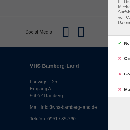
Ihr Br
Mechan
Surfak
von Co
Daten
Social Media
No
Go
VHS Bamberg-Land
Öffn
Go
Ludwigstr. 25
Monta
Eingang A
Diens
Ma
96052 Bamberg
Mittw
Donne
Mail: info@vhs-bamberg-land.de
Freita
Telefon: 0951 / 85-760