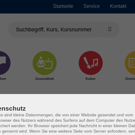
Startseite
Service
Kontakt
chen
Gesundheit
Kultur
Grund
enschutz
s sind kleine Datenmengen, die von einer Website gesendet und vom
owser des Nutzers während des Surfens auf dem Computer des Nutze
den
chert werden. Ihr Browser speichert jede Nachricht in einer kleinen Dat
 genannt wird. Wenn Sie eine weitere Seite vom Server anfordern, se