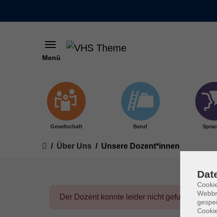
Menü
Skip to main content
Gesellschaft
Beruf
Spra
You are here:
Über Uns
Unsere Dozent*innen
Dat
Cookie
Webbr
Der Dozent konnte leider nicht gefunden wer
gespei
Cookie