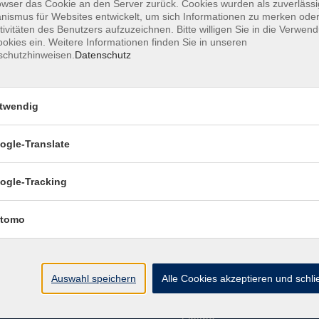
owser das Cookie an den Server zurück. Cookies wurden als zuverlässi
ismus für Websites entwickelt, um sich Informationen zu merken oder
tivitäten des Benutzers aufzuzeichnen. Bitte willigen Sie in die Verwen
okies ein. Weitere Informationen finden Sie in unseren
schutzhinweisen.
Datenschutz
Impressum
Datenschutzerklärung
AGB
Widerr
twendig
ogle-Translate
ungszeiten
Programm
ogle-Tracking
g
07:45 - 16:00
Gesellschaft
tag
07:45 - 16:00
tomo
Beruf
och
07:45 - 12:00
Sprachen
rstag
07:45 - 17:00
Gesundheit
g
07:45 - 12:00
Auswahl speichern
Alle Cookies akzeptieren und schl
Kultur
Grundbildung