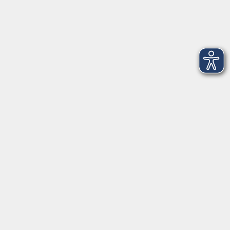
Newsletter-Anmeldung
mehr Info
Hausinfo
mehr Info
nützliche Links
mehr Info