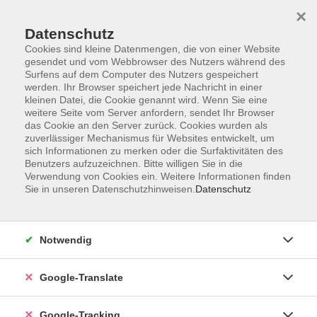
×
Datenschutz
Cookies sind kleine Datenmengen, die von einer Website
gesendet und vom Webbrowser des Nutzers während des
Surfens auf dem Computer des Nutzers gespeichert
Skip to main content
werden. Ihr Browser speichert jede Nachricht in einer
kleinen Datei, die Cookie genannt wird. Wenn Sie eine
weitere Seite vom Server anfordern, sendet Ihr Browser
Der Kurs konnte nicht gefunden werden.
das Cookie an den Server zurück. Cookies wurden als
zuverlässiger Mechanismus für Websites entwickelt, um
sich Informationen zu merken oder die Surfaktivitäten des
Benutzers aufzuzeichnen. Bitte willigen Sie in die
Verwendung von Cookies ein. Weitere Informationen finden
Sie in unseren Datenschutzhinweisen.
Datenschutz
Impressum
Datenschutzerklärung
AGB
Notwendig
Widerrufsbelehrung
Barrierefreiheitserklärung
Google-Translate
Widerruf
Google-Tracking