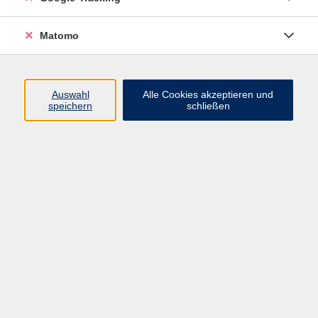
VHS Bamberg-Land
Matomo
Ludwigstr. 25
Eingang A
Auswahl
Alle Cookies akzeptieren und
96052 Bamberg
speichern
schließen
Mail: info@vhs-bamberg-land.de
Telefon: 0951 / 85-760
Öffnungszeiten
Montag
07:45 - 16:00
Dienstag
07:45 - 16:00
Mittwoch
07:45 - 12:00