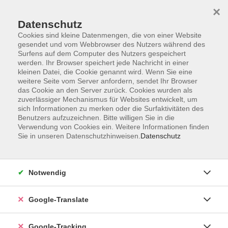
×
Datenschutz
Cookies sind kleine Datenmengen, die von einer Website
gesendet und vom Webbrowser des Nutzers während des
Surfens auf dem Computer des Nutzers gespeichert
Skip to main content
werden. Ihr Browser speichert jede Nachricht in einer
kleinen Datei, die Cookie genannt wird. Wenn Sie eine
weitere Seite vom Server anfordern, sendet Ihr Browser
Der Kurs konnte nicht gefunden werden.
das Cookie an den Server zurück. Cookies wurden als
zuverlässiger Mechanismus für Websites entwickelt, um
sich Informationen zu merken oder die Surfaktivitäten des
Benutzers aufzuzeichnen. Bitte willigen Sie in die
Verwendung von Cookies ein. Weitere Informationen finden
Sie in unseren Datenschutzhinweisen.
Datenschutz
Impressum
Datenschutzerklärung
AGB
Notwendig
Widerrufsbelehrung
Barrierefreiheitserklärung
Google-Translate
Widerruf
Google-Tracking