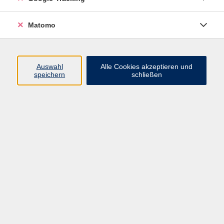
VHS Bamberg-Land
Matomo
Ludwigstr. 25
Eingang A
Auswahl
Alle Cookies akzeptieren und
96052 Bamberg
speichern
schließen
Mail: info@vhs-bamberg-land.de
Telefon: 0951 / 85-760
Öffnungszeiten
Montag
07:45 - 16:00
Dienstag
07:45 - 16:00
Mittwoch
07:45 - 12:00