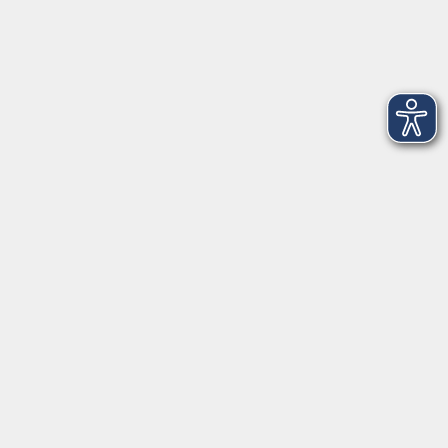
Newsletter-Anmeldung
mehr Info
Hausinfo
mehr Info
nützliche Links
mehr Info