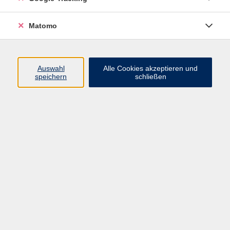
VHS Bamberg-Land
Matomo
Ludwigstr. 25
Eingang A
Auswahl
Alle Cookies akzeptieren und
96052 Bamberg
speichern
schließen
Mail: info@vhs-bamberg-land.de
Telefon: 0951 / 85-760
Öffnungszeiten
Montag
07:45 - 16:00
Dienstag
07:45 - 16:00
Mittwoch
07:45 - 12:00