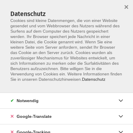
×
Datenschutz
Cookies sind kleine Datenmengen, die von einer Website
gesendet und vom Webbrowser des Nutzers während des
Surfens auf dem Computer des Nutzers gespeichert
Skip to main content
werden. Ihr Browser speichert jede Nachricht in einer
kleinen Datei, die Cookie genannt wird. Wenn Sie eine
weitere Seite vom Server anfordern, sendet Ihr Browser
Der Kurs konnte nicht gefunden werden.
das Cookie an den Server zurück. Cookies wurden als
zuverlässiger Mechanismus für Websites entwickelt, um
sich Informationen zu merken oder die Surfaktivitäten des
Benutzers aufzuzeichnen. Bitte willigen Sie in die
Verwendung von Cookies ein. Weitere Informationen finden
Impressum
Sie in unseren Datenschutzhinweisen.
Datenschutz
Datenschutzerklärung
AGB
Notwendig
Widerrufsbelehrung
Barrierefreiheitserklärung
Google-Translate
Widerruf
Google-Tracking