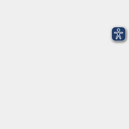
Newsletter-Anmeldung
mehr Info
Hausinfo
mehr Info
nützliche Links
mehr Info