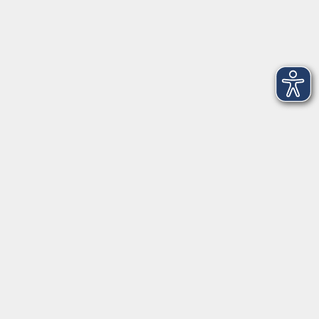
Newsletter-Anmeldung
mehr Info
Hausinfo
mehr Info
nützliche Links
mehr Info