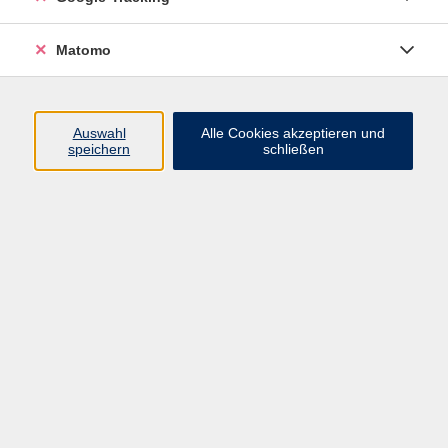
VHS Bamberg-Land
Matomo
Ludwigstr. 25
Eingang A
Auswahl
Alle Cookies akzeptieren und
96052 Bamberg
speichern
schließen
Mail: info@vhs-bamberg-land.de
Telefon: 0951 / 85-760
Öffnungszeiten
Montag
07:45 - 16:00
Dienstag
07:45 - 16:00
Mittwoch
07:45 - 12:00