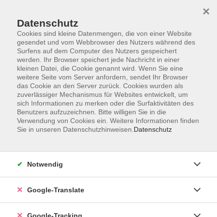
×
Datenschutz
Cookies sind kleine Datenmengen, die von einer Website
gesendet und vom Webbrowser des Nutzers während des
Surfens auf dem Computer des Nutzers gespeichert
Skip to main content
werden. Ihr Browser speichert jede Nachricht in einer
kleinen Datei, die Cookie genannt wird. Wenn Sie eine
weitere Seite vom Server anfordern, sendet Ihr Browser
das Cookie an den Server zurück. Cookies wurden als
zuverlässiger Mechanismus für Websites entwickelt, um
sich Informationen zu merken oder die Surfaktivitäten des
Benutzers aufzuzeichnen. Bitte willigen Sie in die
Verwendung von Cookies ein. Weitere Informationen finden
Sie in unseren Datenschutzhinweisen.
Datenschutz
Sie sind hier:
Programm
Gesundheit und Fitness
Entspannung / Körpererfahrung
Notwendig
Vermischte Methoden
Google-Translate
Langstock-QiGong
Google-Tracking