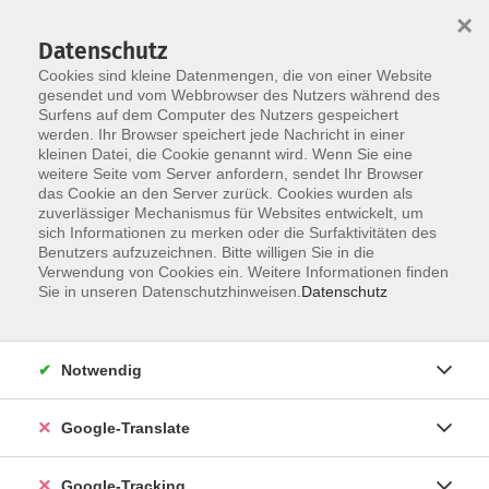
×
Datenschutz
Cookies sind kleine Datenmengen, die von einer Website
gesendet und vom Webbrowser des Nutzers während des
Surfens auf dem Computer des Nutzers gespeichert
Skip to main content
werden. Ihr Browser speichert jede Nachricht in einer
kleinen Datei, die Cookie genannt wird. Wenn Sie eine
weitere Seite vom Server anfordern, sendet Ihr Browser
Der Kurs konnte nicht gefunden werden.
das Cookie an den Server zurück. Cookies wurden als
zuverlässiger Mechanismus für Websites entwickelt, um
sich Informationen zu merken oder die Surfaktivitäten des
Benutzers aufzuzeichnen. Bitte willigen Sie in die
Verwendung von Cookies ein. Weitere Informationen finden
Impressum
Sie in unseren Datenschutzhinweisen.
Datenschutz
Datenschutzerklärung
AGB
Notwendig
Widerrufsbelehrung
Barrierefreiheitserklärung
Google-Translate
Widerruf
Google-Tracking