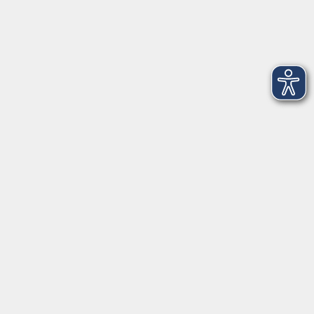
Newsletter-Anmeldung
mehr Info
Hausinfo
mehr Info
nützliche Links
mehr Info