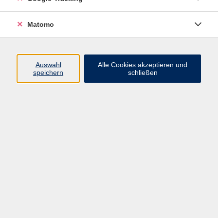
VHS Bamberg-Land
Matomo
Ludwigstr. 25
Eingang A
Auswahl
Alle Cookies akzeptieren und
96052 Bamberg
speichern
schließen
Mail: info@vhs-bamberg-land.de
Telefon: 0951 / 85-760
Öffnungszeiten
Montag
07:45 - 16:00
Dienstag
07:45 - 16:00
Mittwoch
07:45 - 12:00