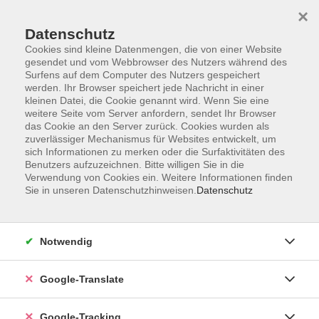
×
Datenschutz
Cookies sind kleine Datenmengen, die von einer Website
gesendet und vom Webbrowser des Nutzers während des
Surfens auf dem Computer des Nutzers gespeichert
Skip to main content
werden. Ihr Browser speichert jede Nachricht in einer
kleinen Datei, die Cookie genannt wird. Wenn Sie eine
weitere Seite vom Server anfordern, sendet Ihr Browser
Der Kurs konnte nicht gefunden werden.
das Cookie an den Server zurück. Cookies wurden als
zuverlässiger Mechanismus für Websites entwickelt, um
sich Informationen zu merken oder die Surfaktivitäten des
Benutzers aufzuzeichnen. Bitte willigen Sie in die
Verwendung von Cookies ein. Weitere Informationen finden
Sie in unseren Datenschutzhinweisen.
Datenschutz
Impressum
Datenschutzerklärung
AGB
Notwendig
Widerrufsbelehrung
Barrierefreiheitserklärung
Google-Translate
Widerruf
Google-Tracking