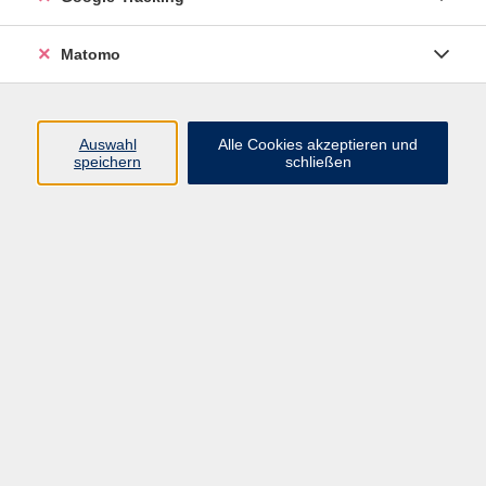
VHS Bamberg-Land
Matomo
Ludwigstr. 25
Eingang A
Auswahl
Alle Cookies akzeptieren und
96052 Bamberg
speichern
schließen
Mail: info@vhs-bamberg-land.de
Telefon: 0951 / 85-760
Öffnungszeiten
Montag
07:45 - 16:00
Dienstag
07:45 - 16:00
Mittwoch
07:45 - 12:00