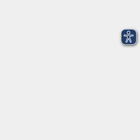
Newsletter-Anmeldung
mehr Info
Hausinfo
mehr Info
nützliche Links
mehr Info