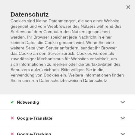
×
Datenschutz
Cookies sind kleine Datenmengen, die von einer Website
gesendet und vom Webbrowser des Nutzers während des
Surfens auf dem Computer des Nutzers gespeichert
Skip to main content
werden. Ihr Browser speichert jede Nachricht in einer
kleinen Datei, die Cookie genannt wird. Wenn Sie eine
weitere Seite vom Server anfordern, sendet Ihr Browser
das Cookie an den Server zurück. Cookies wurden als
zuverlässiger Mechanismus für Websites entwickelt, um
sich Informationen zu merken oder die Surfaktivitäten des
Benutzers aufzuzeichnen. Bitte willigen Sie in die
Verwendung von Cookies ein. Weitere Informationen finden
Sie in unseren Datenschutzhinweisen.
Datenschutz
Sie sind hier:
Programm
Gesundheit und Fitness
Bewegung / Gymnastik / Fitness
Notwendig
Gymnastik für Eltern/Kind
Google-Translate
Turnkrümel
- ausgebucht - Alter: 1 - 3 Jahre - mit einem
Google-Tracking