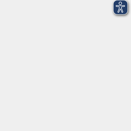
Kontaktformular
mehr Info
Newsletter-Anmeldung
mehr Info
Hausinfo
mehr Info