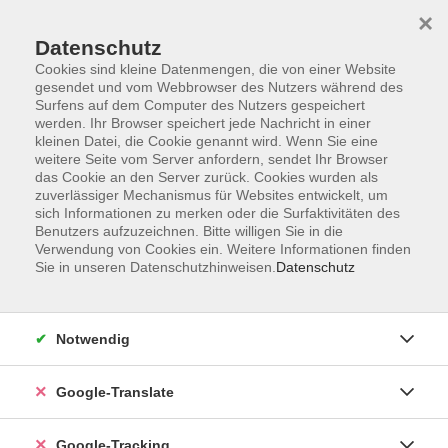
×
Datenschutz
Cookies sind kleine Datenmengen, die von einer Website
gesendet und vom Webbrowser des Nutzers während des
Surfens auf dem Computer des Nutzers gespeichert
Skip to main content
werden. Ihr Browser speichert jede Nachricht in einer
kleinen Datei, die Cookie genannt wird. Wenn Sie eine
weitere Seite vom Server anfordern, sendet Ihr Browser
das Cookie an den Server zurück. Cookies wurden als
zuverlässiger Mechanismus für Websites entwickelt, um
sich Informationen zu merken oder die Surfaktivitäten des
Benutzers aufzuzeichnen. Bitte willigen Sie in die
Verwendung von Cookies ein. Weitere Informationen finden
Sie in unseren Datenschutzhinweisen.
Datenschutz
Sie sind hier:
Programm
Gesundheit und Fitness
Bewegung / Gymnastik / Fitness
Notwendig
Gymnastik für Eltern/Kind
Google-Translate
Turnminis
Alter: 3 - 6 Jahre - mit einem Elternteil -
Google-Tracking