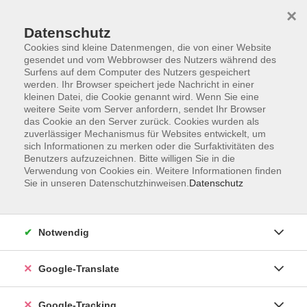
×
Datenschutz
Cookies sind kleine Datenmengen, die von einer Website
gesendet und vom Webbrowser des Nutzers während des
Surfens auf dem Computer des Nutzers gespeichert
Skip to main content
werden. Ihr Browser speichert jede Nachricht in einer
kleinen Datei, die Cookie genannt wird. Wenn Sie eine
weitere Seite vom Server anfordern, sendet Ihr Browser
das Cookie an den Server zurück. Cookies wurden als
zuverlässiger Mechanismus für Websites entwickelt, um
sich Informationen zu merken oder die Surfaktivitäten des
Benutzers aufzuzeichnen. Bitte willigen Sie in die
Verwendung von Cookies ein. Weitere Informationen finden
Sie in unseren Datenschutzhinweisen.
Datenschutz
Sie sind hier:
Programm
Gesundheit und Fitness
Bewegung / Gymnastik / Fitness
Notwendig
Gymnastik für Eltern/Kind
Google-Translate
Turnmaxis
- ausgebucht - Alter: 6-9 Jahre - mit einem
Google-Tracking