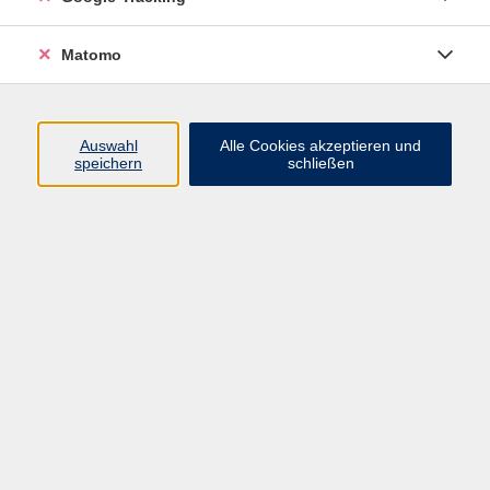
Elternteil
Matomo
Bitte Elternteil anmelden und Name und Geburtsdatum
des Kindes bei der Anmeldung im Bemerkungsfeld
Auswahl
Alle Cookies akzeptieren und
speichern
schließen
angeben.
51,00 €
Gebühr
Kursnummer:
137FR4
Start
Ende
Di. 24.02.2026
Di. 30.06.2026
16:00 Uhr
17:00 Uhr