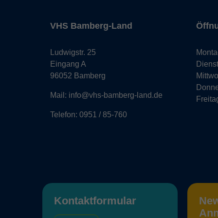
VHS Bamberg-Land
Öffn
Ludwigstr. 25
Monta
Eingang A
Diens
96052 Bamberg
Mittw
Donne
Mail: info@vhs-bamberg-land.de
Freita
Telefon: 0951 / 85-760
Kontaktformular
New
An