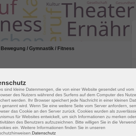
Bewegung / Gymnastik / Fitness
enschutz
 und graue Zellen - ausgebucht -
s sind kleine Datenmengen, die von einer Website gesendet und vom
owser des Nutzers während des Surfens auf dem Computer des Nutze
chert werden. Ihr Browser speichert jede Nachricht in einer kleinen Dat
 genannt wird. Wenn Sie eine weitere Seite vom Server anfordern, se
owser das Cookie an den Server zurück. Cookies wurden als zuverlässi
- und Bewegungsfunktion der Wirbelsäule: Die
ismus für Websites entwickelt, um sich Informationen zu merken oder
d Erkrankungen der Wirbelsäule, Verhärtungen und
tivitäten des Benutzers aufzuzeichnen. Bitte willigen Sie in die Verwen
tur geeignet. Bitte Gymnastikmatte und Handtuch
okies ein. Weitere Informationen finden Sie in unseren
schutzhinweisen.
Datenschutz