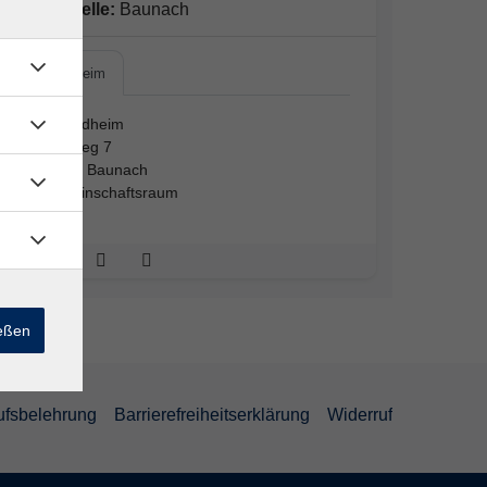
Außenstelle:
Baunach
Jugendheim
Jugendheim
Zentweg 7
96148 Baunach
Gemeinschaftsraum
ießen
ufsbelehrung
Barrierefreiheitserklärung
Widerruf