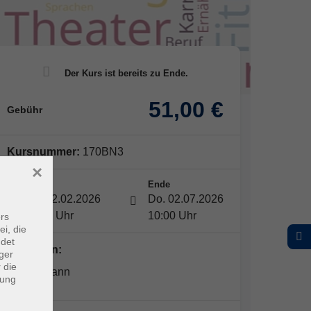
51,00 €
Gebühr
Kursnummer:
170BN3
×
Start
Ende
Do. 12.02.2026
Do. 02.07.2026
09:00 Uhr
10:00 Uhr
rs
ei, die
ndet
Dozent*in:
ger
 die
Ina Hofmann
dung