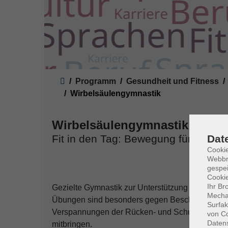
Sie sind hier:
Programm
Gesundheit und Fitness
Wirbelsäulengymnastik
Wirbelsäulengymnastik
Dat
Fit in den Tag: Bewegung für Körper
Cookie
Webbr
gespei
Cookie
Ihr Br
Gezielte Gymnastik zur Unterstützung der Trage
Mechan
Übungen sind besonders gegen Beschwerden un
Surfak
Verspannungen der Rücken- und Schultermuskula
von Co
Daten
mitbringen.