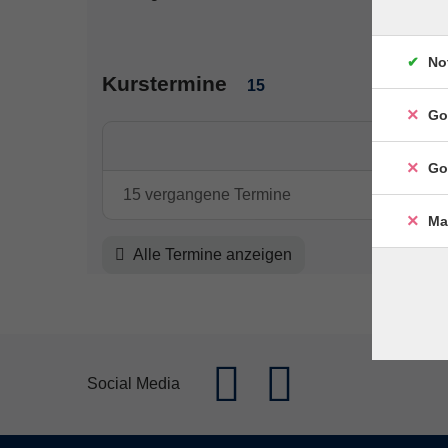
No
Kurstermine
15
Go
Go
15 vergangene Termine
Ma
Alle Termine anzeigen
Social Media