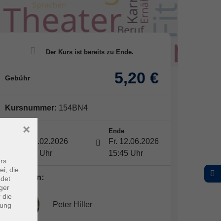
5,20 €
Gebühr
Kursnummer:
154BN4
×
Start
Ende
Fr. 13.02.2026
Fr. 12.06.2026
15:00 Uhr
15:45 Uhr
rs
ei, die
Dozent*in:
ndet
ger
 die
Peter Hiller
dung