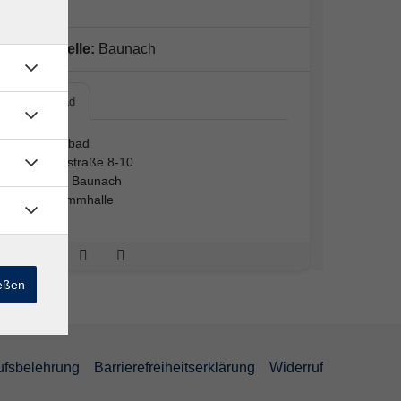
Außenstelle:
Baunach
Hallenbad
Hallenbad
Basteistraße 8-10
96148 Baunach
Schwimmhalle
ießen
ufsbelehrung
Barrierefreiheitserklärung
Widerruf