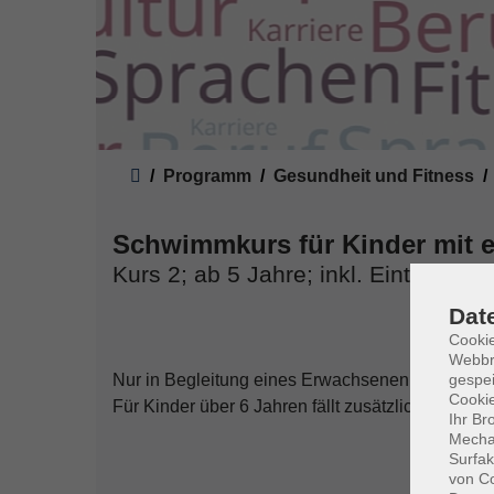
Sie sind hier:
Programm
Gesundheit und Fitness
Schwimmkurs für Kinder mit
Kurs 2; ab 5 Jahre; inkl. Eintritt für
Dat
Cookie
Webbr
gespei
Nur in Begleitung eines Erwachsenen. Bitte El
Cookie
Für Kinder über 6 Jahren fällt zusätzlich eine Ein
Ihr Br
Mechan
Surfak
von Co