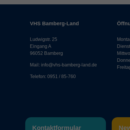
VHS Bamberg-Land
Öffn
Ludwigstr. 25
Monta
Eingang A
Diens
96052 Bamberg
Mittw
Donne
Mail: info@vhs-bamberg-land.de
Freita
Telefon: 0951 / 85-760
Kontaktformular
New