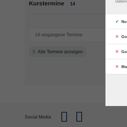
Daten
Kurstermine
14
No
14 vergangene Termine
Go
Go
Alle Termine anzeigen
Ma
Social Media