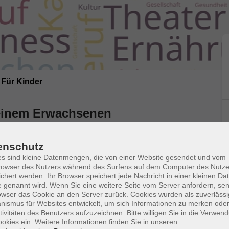
Für Kinder
 einem Erwachsenen
 Begleitperson
enschutz
s sind kleine Datenmengen, die von einer Website gesendet und vom
owser des Nutzers während des Surfens auf dem Computer des Nutze
chert werden. Ihr Browser speichert jede Nachricht in einer kleinen Dat
ternteil anmelden und Namen des Kindes angeben.
 genannt wird. Wenn Sie eine weitere Seite vom Server anfordern, se
trittsgebühr von 22,50 € an.
owser das Cookie an den Server zurück. Cookies wurden als zuverlässi
ismus für Websites entwickelt, um sich Informationen zu merken oder
tivitäten des Benutzers aufzuzeichnen. Bitte willigen Sie in die Verwen
okies ein. Weitere Informationen finden Sie in unseren