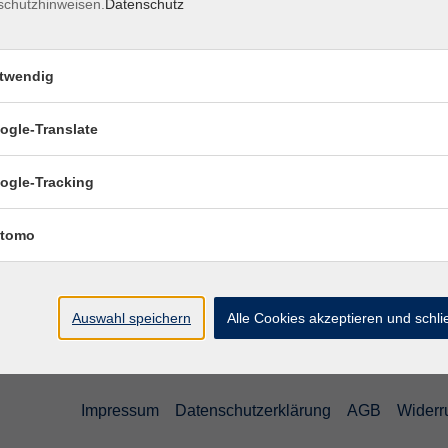
schutzhinweisen.
Datenschutz
Ort / Raum
twendig
ogle-Translate
ogle-Tracking
tomo
Auswahl speichern
Alle Cookies akzeptieren und schl
Impressum
Datenschutzerklärung
AGB
Widerr