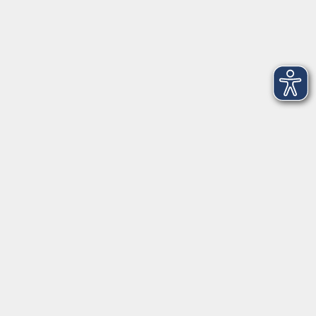
Newsletter-Anmeldung
mehr Info
Hausinfo
mehr Info
nützliche Links
mehr Info