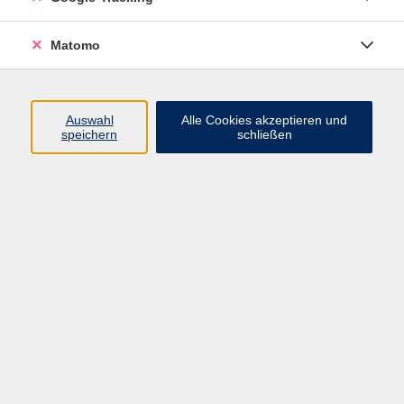
VHS Bamberg-Land
Matomo
Ludwigstr. 25
Eingang A
Auswahl
Alle Cookies akzeptieren und
96052 Bamberg
speichern
schließen
Mail: info@vhs-bamberg-land.de
Telefon: 0951 / 85-760
Öffnungszeiten
Montag
07:45 - 16:00
Dienstag
07:45 - 16:00
Mittwoch
07:45 - 12:00