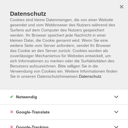
×
Datenschutz
Cookies sind kleine Datenmengen, die von einer Website
gesendet und vom Webbrowser des Nutzers während des
Surfens auf dem Computer des Nutzers gespeichert
Skip to main content
werden. Ihr Browser speichert jede Nachricht in einer
kleinen Datei, die Cookie genannt wird. Wenn Sie eine
weitere Seite vom Server anfordern, sendet Ihr Browser
Der Kurs konnte nicht gefunden werden.
das Cookie an den Server zurück. Cookies wurden als
zuverlässiger Mechanismus für Websites entwickelt, um
sich Informationen zu merken oder die Surfaktivitäten des
Benutzers aufzuzeichnen. Bitte willigen Sie in die
Verwendung von Cookies ein. Weitere Informationen finden
Sie in unseren Datenschutzhinweisen.
Datenschutz
Impressum
Datenschutzerklärung
AGB
Notwendig
Widerrufsbelehrung
Barrierefreiheitserklärung
Google-Translate
Widerruf
Google-Tracking