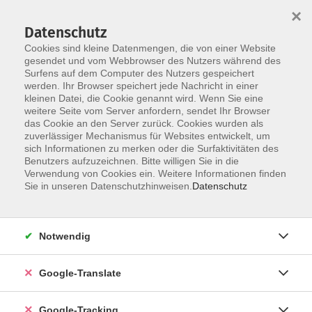
×
Datenschutz
Cookies sind kleine Datenmengen, die von einer Website
gesendet und vom Webbrowser des Nutzers während des
Surfens auf dem Computer des Nutzers gespeichert
Skip to main content
werden. Ihr Browser speichert jede Nachricht in einer
kleinen Datei, die Cookie genannt wird. Wenn Sie eine
weitere Seite vom Server anfordern, sendet Ihr Browser
das Cookie an den Server zurück. Cookies wurden als
zuverlässiger Mechanismus für Websites entwickelt, um
sich Informationen zu merken oder die Surfaktivitäten des
Benutzers aufzuzeichnen. Bitte willigen Sie in die
Verwendung von Cookies ein. Weitere Informationen finden
Sie in unseren Datenschutzhinweisen.
Datenschutz
Sie sind hier:
Programm
Gesundheit und Fitness
Bewegung / Gymnastik / Fitness
Notwendig
Fitnesstraining
Google-Translate
Fitnessgymnastik/ Intervalltraining
Google-Tracking