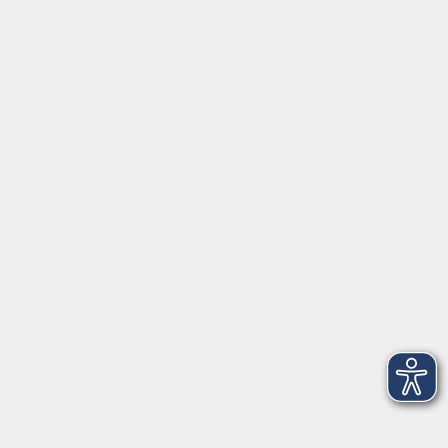
Außenstellen
Inhalte
Startseite
Service
Kontakt
Über Uns
Intern
Aktuelles
Kontaktformular
mehr Info